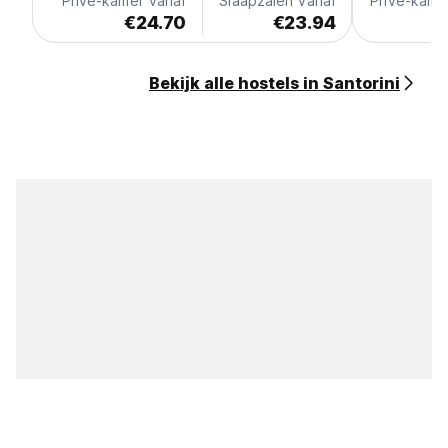
Privé-kamer vanaf
Slaapzalen vanaf
Privé-kame
€24.70
€23.94
€
Bekijk alle hostels in Santorini