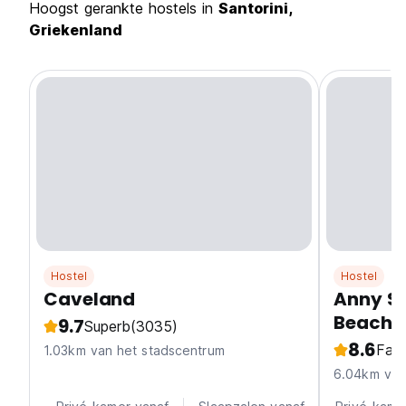
Hoogst gerankte hostels in
Santorini,
Griekenland
Hostel
Hostel
Caveland
Anny St
Beach
9.7
Superb
(3035)
8.6
Fabu
1.03km van het stadscentrum
6.04km van