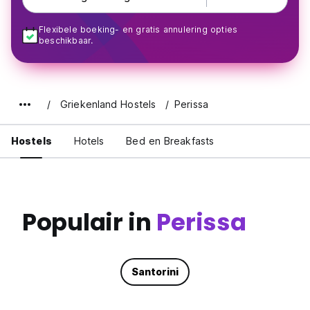
Flexibele boeking- en gratis annulering opties
beschikbaar.
Griekenland Hostels
Perissa
Hostels
Hotels
Bed en Breakfasts
Populair in
Perissa
Santorini