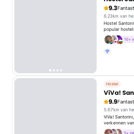
9.3
Fantast
6.23km van he
Hostel Santori
popular hostels
Perissa and ju
10+ v
garden with h
Hostel
ViVa! San
9.9
Fantast
5.67km van he
ViVa! Santorini
verkennen van
medereizigers 
5+ ve