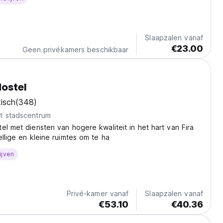
language)
Slaapzalen vanaf
€23.00
Geen privékamers beschikbaar
ostel
isch
(348)
t stadscentrum
el met diensten van hogere kwaliteit in het hart van Fira
ellige en kleine ruimtes om te ha
ijven
Privé-kamer vanaf
Slaapzalen vanaf
€53.10
€40.36