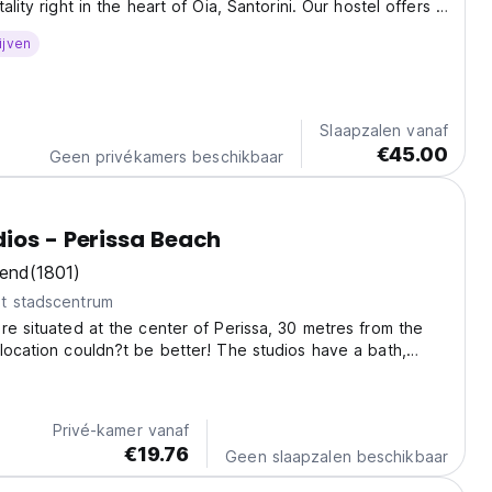
ality right in the heart of Oia, Santorini. Our hostel offers a
mfy bunk beds at a great price, making it perfect for
ijven
t to stay in Oia. Meet fellow...
Slaapzalen vanaf
€45.00
Geen privékamers beschikbaar
ios - Perissa Beach
kend
(1801)
t stadscentrum
re situated at the center of Perissa, 30 metres from the
location couldn?t be better! The studios have a bath,
itchen equipment, fridge, satellite TV, safe-box and air-
ree WiFi is also available.
Privé-kamer vanaf
€19.76
Geen slaapzalen beschikbaar