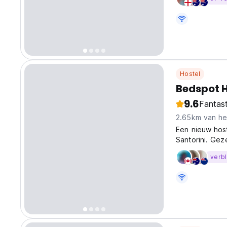
from original 
Hostel
Bedspot H
9.6
Fantast
2.65km van he
Een nieuw host
Santorini. Gez
verbl