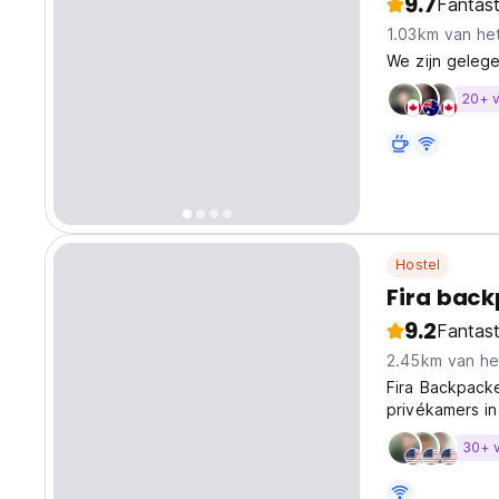
9.7
Fantast
1.03km van he
We zijn gelege
20+ v
Hostel
Fira back
9.2
Fantast
2.45km van he
Fira Backpacke
privékamers in
Santorini.
30+ v