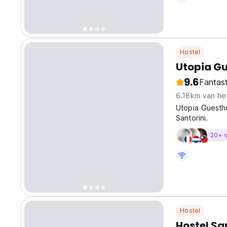
Hostel
Utopia G
9.6
Fantast
6.18km van he
Utopia Guestho
Santorini.
20+ v
Hostel
Hostel Sa