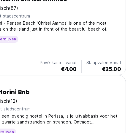
isch
(87)
t stadscentrum
ni - Perissa Beach 'Chrissi Ammos' is one of the most
 on the island just in front of the beautiful beach of
st behind Tranquilo Beach Bar. The hostel has a tranquil
erblijven
ammocks and seating areas for people...
Privé-kamer vanaf
Slaapzalen vanaf
€4.00
€25.00
torini Bnb
isch
(12)
t stadscentrum
, een levendig hostel in Perissa, is je uitvalsbasis voor het
 zwarte zandstranden en stranden. Ontmoet
en ervaar de schoonheid van Santorini! (Auto-translated
rblijven