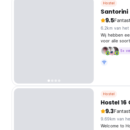
Hostel
Santorini
9.5
Fantast
6.2km van het
Wij hebben e
voor alle soor
strand van Sant
5+ ve
Hostel
Hostel 16 
9.3
Fantast
9.69km van he
Welcome to Hos