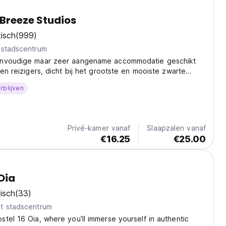
 Breeze Studios
isch
(999)
 stadscentrum
envoudige maar zeer aangename accommodatie geschikt
ten reizigers, dicht bij het grootste en mooiste zwarte
orini.
rblijven
Privé-kamer vanaf
Slaapzalen vanaf
€16.25
€25.00
Oia
isch
(33)
t stadscentrum
tel 16 Oia, where you’ll immerse yourself in authentic