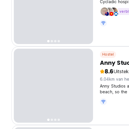
Cycladic hospit
total of 16 co
verbl
guests who wan
Hostel
Anny Stud
8.6
Uitste
6.04km van he
Anny Studios a
beach, so the 
balcony, full k
conditioning. F