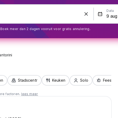
Data
Boek meer dan 2 dagen vooruit voor gratis annulering.
antorini
en
Stadscentr
Keuken
Solo
Feest
ere factoren.
lees meer
d