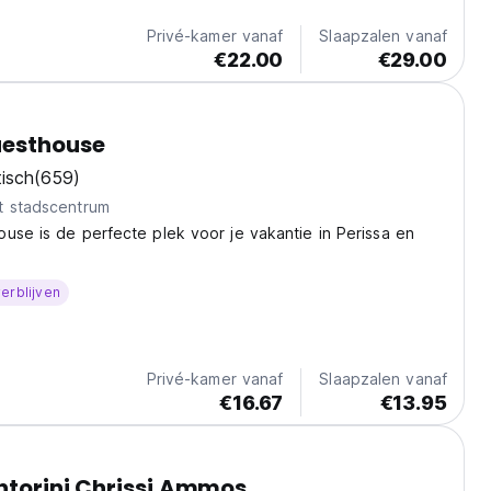
Privé-kamer vanaf
Slaapzalen vanaf
€22.00
€29.00
uesthouse
isch
(659)
t stadscentrum
use is de perfecte plek voor je vakantie in Perissa en
erblijven
Privé-kamer vanaf
Slaapzalen vanaf
€16.67
€13.95
ntorini Chrissi Ammos