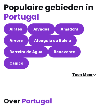
Populaire gebieden in
Portugal
Airaes
Alvados
Amadora
Arvore
Atouguia da Baleia
Barreira de Agua
Benavente
Canico
Toon Meer
Over
Portugal