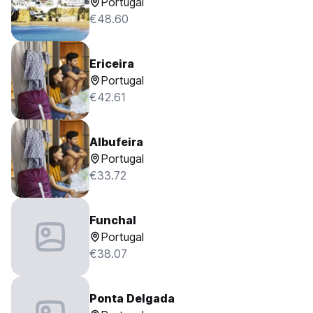
Portugal
€48.60
Ericeira
Portugal
€42.61
Albufeira
Portugal
€33.72
Funchal
Portugal
€38.07
Ponta Delgada