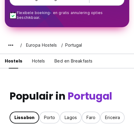
Flexibele boeking- en gratis annulering opties
beschikbaar.
Europa Hostels
Portugal
Hostels
Hotels
Bed en Breakfasts
Populair in
Portugal
Lissabon
Porto
Lagos
Faro
Ericeira