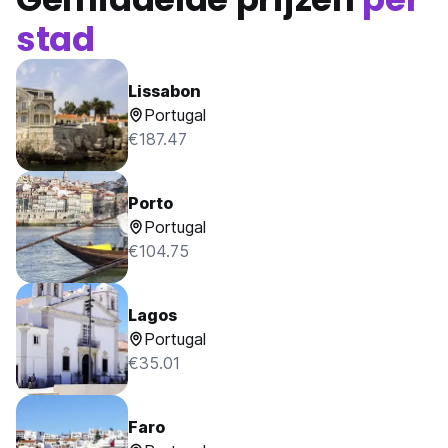
stad
Lissabon
Portugal
€187.47
Porto
Portugal
€104.75
Lagos
Portugal
€35.01
Faro