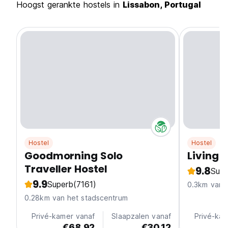
Hoogst gerankte hostels in
Lissabon, Portugal
Hostel
Hostel
Goodmorning Solo
Living 
Traveller Hostel
9.8
Supe
9.9
Superb
(7161)
0.3km van 
0.28km van het stadscentrum
Privé-kamer vanaf
Slaapzalen vanaf
Privé-kam
€68.92
€30.12