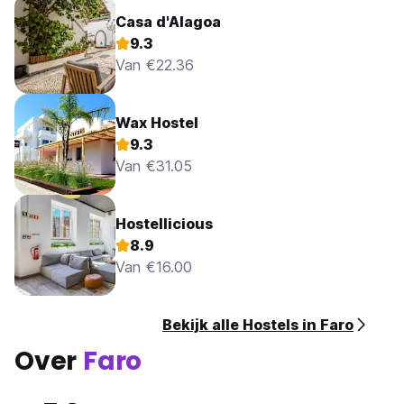
Casa d'Alagoa
9.3
Van €22.36
Wax Hostel
9.3
Van €31.05
Hostellicious
8.9
Van €16.00
Bekijk alle Hostels in Faro
Over
Faro