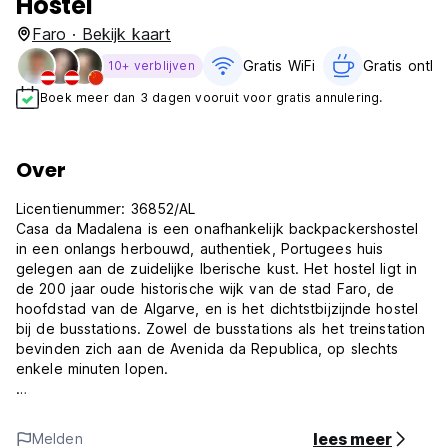
Hostel
Faro · Bekijk kaart
Gratis WiFi
Gratis ontbijt
10+ verblijven
Boek meer dan 3 dagen vooruit voor gratis annulering.
Over
Licentienummer: 36852/AL
Casa da Madalena is een onafhankelijk backpackershostel
in een onlangs herbouwd, authentiek, Portugees huis
gelegen aan de zuidelijke Iberische kust. Het hostel ligt in
de 200 jaar oude historische wijk van de stad Faro, de
hoofdstad van de Algarve, en is het dichtstbijzijnde hostel
bij de busstations. Zowel de busstations als het treinstation
bevinden zich aan de Avenida da Republica, op slechts
enkele minuten lopen.
Casa da Madalena is in 2017, 2018, 2019, 2022 en 2023
door Bookings.com en HostelWorld uitgeroepen tot 'Top
lees meer
Melden