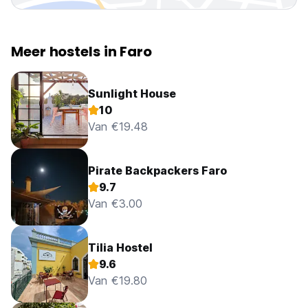
plezierige en leuke sfeer voor onze gasten te creëren en
activiteiten te ontmoedigen die in strijd zijn met dat doel.
Wij zijn geen feesthostel en waarderen het dat onze gasten
zich aan onze regels houden en de gemeenschap helpen
Meer hostels in Faro
bevorderen waar we zo hard aan hebben gewerkt. Dat
gezegd hebbende, hebben we veel plezier en moedigen
we onze gasten aan hetzelfde te doen! (Auto-translated
Sunlight House
from original language)
10
Van €19.48
Pirate Backpackers Faro
9.7
Van €3.00
Tilia Hostel
9.6
Van €19.80