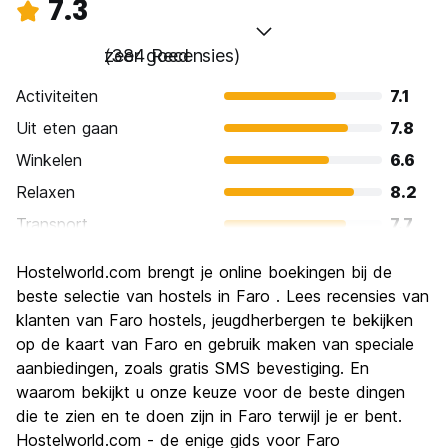
7.3
zeer goed
(384 Recensies)
Activiteiten
7.1
Uit eten gaan
7.8
Winkelen
6.6
Relaxen
8.2
Transport
7.7
bezienswaardigheden
6.8
Hostelworld.com brengt je online boekingen bij de
Cultuur
7.3
beste selectie van hostels in Faro . Lees recensies van
Uitgaan
klanten van Faro hostels, jeugdherbergen te bekijken
6.3
op de kaart van Faro en gebruik maken van speciale
Waarde voor uw geld
7.6
aanbiedingen, zoals gratis SMS bevestiging. En
waarom bekijkt u onze keuze voor de beste dingen
die te zien en te doen zijn in Faro terwijl je er bent.
Hostelworld.com - de enige gids voor Faro