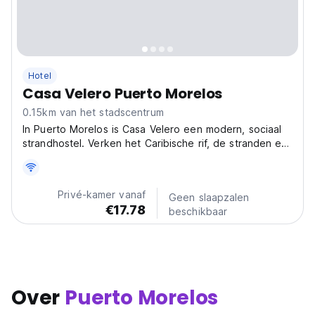
Hotel
Casa Velero Puerto Morelos
0.15km van het stadscentrum
In Puerto Morelos is Casa Velero een modern, sociaal
strandhostel. Verken het Caribische rif, de stranden en
de cenotes. Perfect voor soloreizigers die avontuur en
lokale cultuur zoeken in Riviera Maya. (Auto-translated
from original language)
Privé-kamer vanaf
Geen slaapzalen
€17.78
beschikbaar
Over
Puerto Morelos