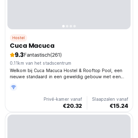
Hostel
Cuca Macuca
9.3
Fantastisch
(261)
0.11km van het stadscentrum
Welkom bij Cuca Macuca Hostel & Rooftop Pool, een
nieuwe standaard in een geweldig gebouw met een
dompelbad op het dak en een gezellige
verzamelruimte. Geniet van de zonsondergang omringd
door reizigers van over de hele wereld en van alle
Privé-kamer vanaf
Slaapzalen vanaf
gemakken die een...
€20.32
€15.24