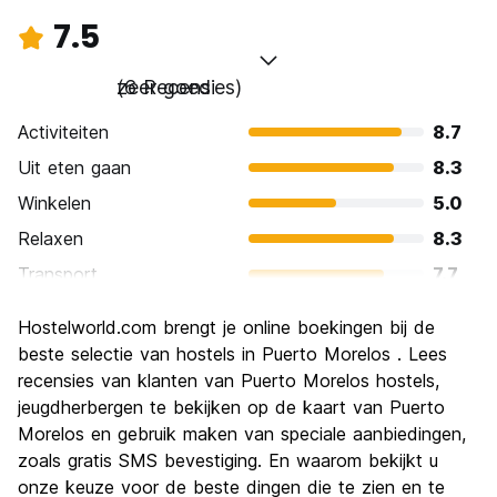
7.5
zeer goed
(6 Recensies)
Activiteiten
8.7
Uit eten gaan
8.3
Winkelen
5.0
Relaxen
8.3
Transport
7.7
bezienswaardigheden
7.0
Hostelworld.com brengt je online boekingen bij de
Cultuur
7.0
beste selectie van hostels in Puerto Morelos . Lees
Uitgaan
recensies van klanten van Puerto Morelos hostels,
5.7
jeugdherbergen te bekijken op de kaart van Puerto
Waarde voor uw geld
9.7
Morelos en gebruik maken van speciale aanbiedingen,
zoals gratis SMS bevestiging. En waarom bekijkt u
onze keuze voor de beste dingen die te zien en te