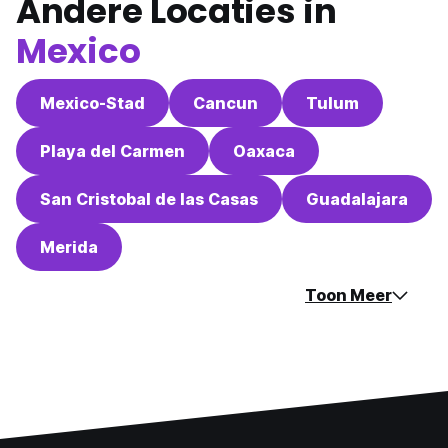
Andere Locaties in
Mexico
Mexico-Stad
Cancun
Tulum
Playa del Carmen
Oaxaca
San Cristobal de las Casas
Guadalajara
Merida
Toon Meer