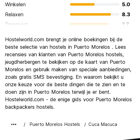
Winkelen
5.0
Relaxen
8.3
Transport
7.7
bezienswaardigheden
7.0
Hostelworld.com brengt je online boekingen bij de
Cultuur
7.0
beste selectie van hostels in Puerto Morelos . Lees
Uitgaan
recensies van klanten van Puerto Morelos hostels,
5.7
jeugdherbergen te bekijken op de kaart van Puerto
Waarde voor uw geld
9.7
Morelos en gebruik maken van speciale aanbiedingen,
zoals gratis SMS bevestiging. En waarom bekijkt u
onze keuze voor de beste dingen die te zien en te
doen zijn in Puerto Morelos terwijl je er bent.
Hostelworld.com - de enige gids voor Puerto Morelos
backpackers hostels.
Puerto Morelos Hostels
Cuca Macuca