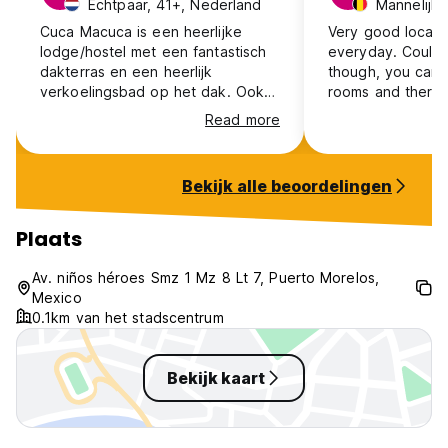
Echtpaar, 41+, Nederland
Mannelijk,
Cuca Macuca is een heerlijke
Very good locati
lodge/hostel met een fantastisch
everyday. Could
dakterras en een heerlijk
though, you can j
verkoelingsbad op het dak. Ook
rooms and there 
nog een mooi uitzicht. Onze prive
lock all your stuff
Read more
kamer was mooi en schoon en het
cabinet above y
bed sliep heerlijk. Het personeel
is heel gastvrij en hebben op ons
Bekijk alle beoordelingen
gewacht omdat we iets later
waren. Lekker dicht bij het
centrum van Puerto Morales en op
Plaats
loopafstand van strand,
restaurants, en een grote
Av. niños héroes Smz 1 Mz 8 Lt 7, Puerto Morelos,
supermarkt. En goede tips waar je
Mexico
lekker kan ontbijten en dineren.
0.1km van het stadscentrum
Aanrader dus.
Bekijk kaart