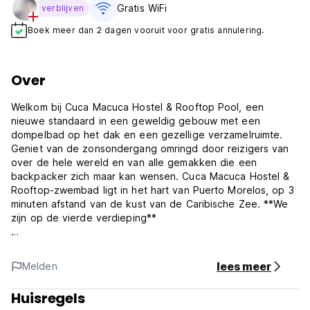
Gratis WiFi
verblijven
Boek meer dan 2 dagen vooruit voor gratis annulering.
Over
Welkom bij Cuca Macuca Hostel & Rooftop Pool, een
nieuwe standaard in een geweldig gebouw met een
dompelbad op het dak en een gezellige verzamelruimte.
Geniet van de zonsondergang omringd door reizigers van
over de hele wereld en van alle gemakken die een
backpacker zich maar kan wensen. Cuca Macuca Hostel &
Rooftop-zwembad ligt in het hart van Puerto Morelos, op 3
minuten afstand van de kust van de Caribische Zee. **We
zijn op de vierde verdieping**
Voel de zeebries als u wakker wordt en bekijk vanuit uw
comfortabele bed de zonsopgang boven de zee.
lees meer
Melden
Ontdek de culinaire wonderen van onze populairste lokale
restaurants in de omgeving of maak uw eigen diner door
Huisregels
boodschappen te doen in de supermarkt die op 5 minuten