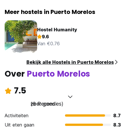
Meer hostels in Puerto Morelos
Hostel Humanity
9.6
Van €0.76
Bekijk alle Hostels in Puerto Morelos
Over
Puerto Morelos
7.5
zeer goed
(6 Recensies)
Activiteiten
8.7
Uit eten gaan
8.3