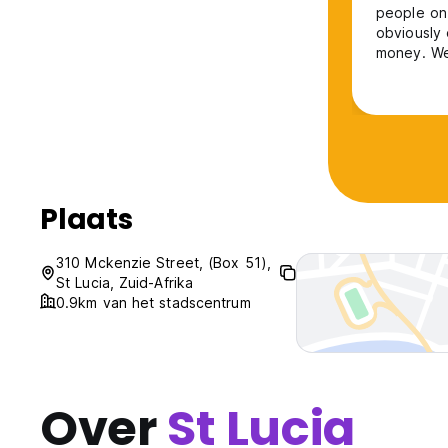
people on 
obviously 
money. We
who is on 
Plaats
310 Mckenzie Street, (Box 51),
St Lucia, Zuid-Afrika
0.9km van het stadscentrum
Over
St Lucia