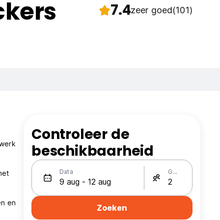
ckers
7.4
zeer goed
(101)
Controleer de
 werk
beschikbaarheid
Data
Gasten
met
en en
Zoeken