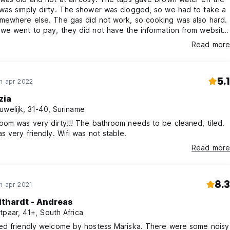
was simply dirty. The shower was clogged, so we had to take a
mewhere else. The gas did not work, so cooking was also hard.
we went to pay, they did not have the information from website
et kleine dorpje St Lucia, ligt het onlangs gerenoveerde Bibs
t know we already paid a small amount. They did not take card
Read more
 is er om u te begroeten met een warme glimlach en om aan al 
change. All in all it was a rather horrible stay. St. Lucia is a
 excursies bij ons te boeken. We hebben een verscheidenheid a
town though!
 klaar.
5.1
n apr 2022
zia
uwelijk, 31-40, Suriname
om was very dirty!!! The bathroom needs to be cleaned, tiled.
s very friendly. Wifi was not stable.
ieden meer dan 60 km aan zelfgeleide paden, 4 van de Big 5,
Read more
ozi/Hluhluwe ligt voor de deur en de plaatselijke stranden zijn
dt de mogelijkheid om brieven te lezen of televisie te kijken. De
8.3
n apr 2021
rotspoel en een paar van de gekke escapades van de gids dele
wandelingen en modderbaden, strandvuren en een pendeldienst v
ithardt - Andreas
er ook Zulu gedanst. (Auto-translated from original language)
tpaar, 41+, South Africa
ed friendly welcome by hostess Mariska. There were some noisy