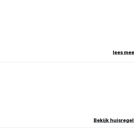
lees mee
Bekijk huisregel