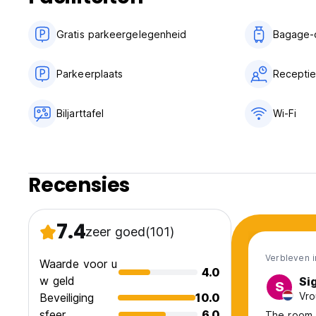
Gratis parkeergelegenheid
Bagage-
Parkeerplaats
Receptie
Biljarttafel
Wi-Fi
Recensies
7.4
zeer goed
(101)
Verbleven i
Waarde voor u
4.0
w geld
Si
S
Vro
Beveiliging
10.0
sfeer
6.0
The room 