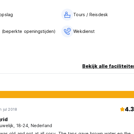
opslag
Tours / Reisdesk
 (beperkte openingstijden)
Wekdienst
Bekijk alle faciliteit
4.3
n jul 2018
grid
uwelijk, 18-24, Nederland
was old and not at all cosy. The taps gave brown water en the