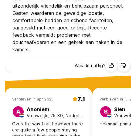
uitzonderlijk vriendelijk en behulpzaam personeel.
Gasten waarderen de geweldige locatie,
comfortabele bedden en schone faciliteiten,
aangevuld met een goed ontbijt. Recente
feedback vermeldt problemen met
doucheafvoeren en een gebrek aan haken in de
kamers.
Was dit nuttig?
7.1
Verbleven in apr 2025
Verbleven in jul 20
Anoniem
Sien
A
S
Vrouwelijk, 25-30, Nederland
Overall it was fine, however there
Helemaal prima
are quite a few people staying
there that I think are living in the