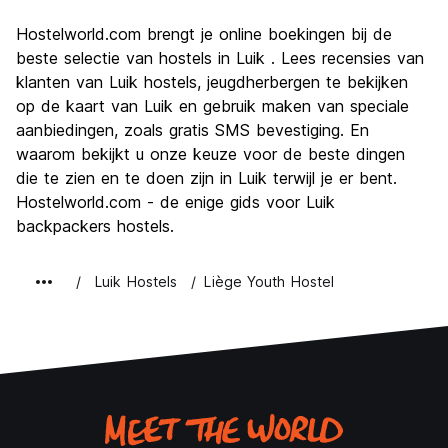
bezienswaardigheden
8.0
Hostelworld.com brengt je online boekingen bij de
Cultuur
8.7
beste selectie van hostels in Luik . Lees recensies van
Uitgaan
klanten van Luik hostels, jeugdherbergen te bekijken
7.3
op de kaart van Luik en gebruik maken van speciale
Waarde voor uw geld
8.0
aanbiedingen, zoals gratis SMS bevestiging. En
waarom bekijkt u onze keuze voor de beste dingen
die te zien en te doen zijn in Luik terwijl je er bent.
Hostelworld.com - de enige gids voor Luik
backpackers hostels.
Luik Hostels
Liège Youth Hostel