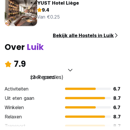
YUST Hotel Liège
9.4
Van €0.25
Bekijk alle Hostels in Luik
Over
Luik
7.9
zeer goed
(3 Recensies)
Activiteiten
6.7
Uit eten gaan
8.7
Winkelen
6.7
Relaxen
8.7
Transport
8.7