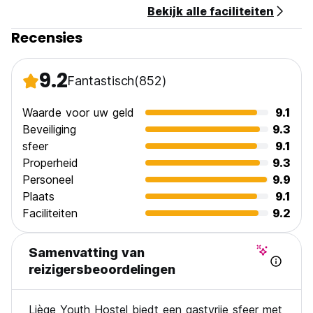
Bekijk alle faciliteiten
Recensies
9.2
Fantastisch
(852)
Waarde voor uw geld
9.1
Beveiliging
9.3
sfeer
9.1
Properheid
9.3
Personeel
9.9
Plaats
9.1
Faciliteiten
9.2
Samenvatting van
reizigersbeoordelingen
Liège Youth Hostel biedt een gastvrije sfeer met