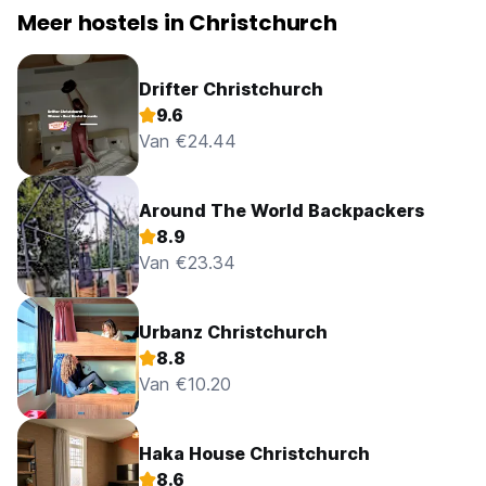
Meer hostels in Christchurch
Drifter Christchurch
9.6
Van €24.44
Around The World Backpackers
8.9
Van €23.34
Urbanz Christchurch
8.8
Van €10.20
Haka House Christchurch
8.6