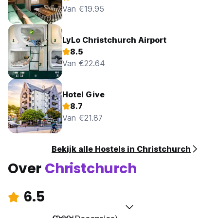
Van €19.95
LyLo Christchurch Airport
8.5
Van €22.64
Hotel Give
8.7
Van €21.87
Bekijk alle Hostels in Christchurch
Over
Christchurch
6.5