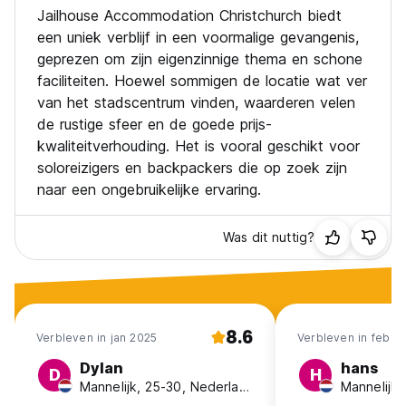
Jailhouse Accommodation Christchurch biedt
een uniek verblijf in een voormalige gevangenis,
geprezen om zijn eigenzinnige thema en schone
faciliteiten. Hoewel sommigen de locatie wat ver
van het stadscentrum vinden, waarderen velen
de rustige sfeer en de goede prijs-
kwaliteitverhouding. Het is vooral geschikt voor
soloreizigers en backpackers die op zoek zijn
naar een ongebruikelijke ervaring.
Was dit nuttig?
8.6
Verbleven in jan 2025
Verbleven in feb 2
Dylan
hans
D
H
Mannelijk, 25-30, Nederland
Mannelijk,