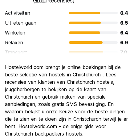
Goed
(262 Recensies)
Activiteiten
6.4
Uit eten gaan
6.5
Winkelen
6.4
Relaxen
6.9
Transport
7.0
bezienswaardigheden
6.6
Hostelworld.com brengt je online boekingen bij de
Cultuur
6.8
beste selectie van hostels in Christchurch . Lees
Uitgaan
recensies van klanten van Christchurch hostels,
5.6
jeugdherbergen te bekijken op de kaart van
Waarde voor uw geld
6.4
Christchurch en gebruik maken van speciale
aanbiedingen, zoals gratis SMS bevestiging. En
waarom bekijkt u onze keuze voor de beste dingen
die te zien en te doen zijn in Christchurch terwijl je er
bent. Hostelworld.com - de enige gids voor
Christchurch backpackers hostels.