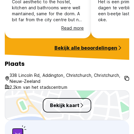
Cool aesthetic to the hostel,
Het is een prima
kitchen and bathrooms were well
dagen te verblijv
maintained, same for the dorm. A
een beetje lastig
bit far from the city centre but not
oke.
too bad, not much atmosphere
Read more
unfortunately. Bonus points for the
two very cute cats at the hostel
Bekijk alle beoordelingen
Plaats
338 Lincoln Rd, Addington, Christchurch, Christchurch,
Nieuw-Zeeland
2.2km van het stadscentrum
Bekijk kaart