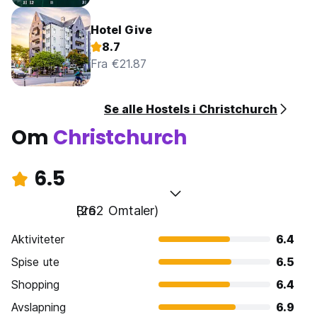
Hotel Give
8.7
Fra €21.87
Se alle Hostels i Christchurch
Om
Christchurch
6.5
Bra
(262 Omtaler)
Aktiviteter
6.4
Spise ute
6.5
Shopping
6.4
Avslapning
6.9