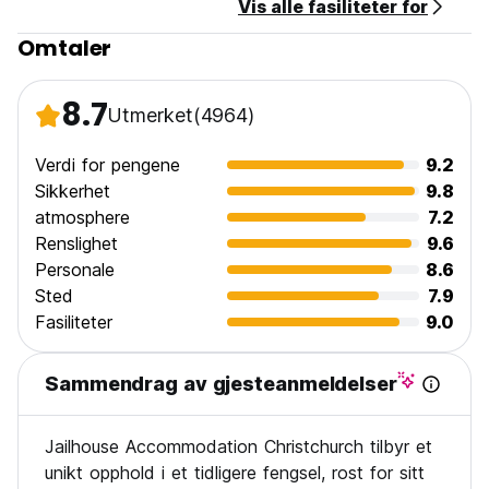
Vis alle fasiliteter for
Omtaler
8.7
Utmerket
(4964)
Verdi for pengene
9.2
Sikkerhet
9.8
atmosphere
7.2
Renslighet
9.6
Personale
8.6
Sted
7.9
Fasiliteter
9.0
Sammendrag av gjesteanmeldelser
Jailhouse Accommodation Christchurch tilbyr et
unikt opphold i et tidligere fengsel, rost for sitt