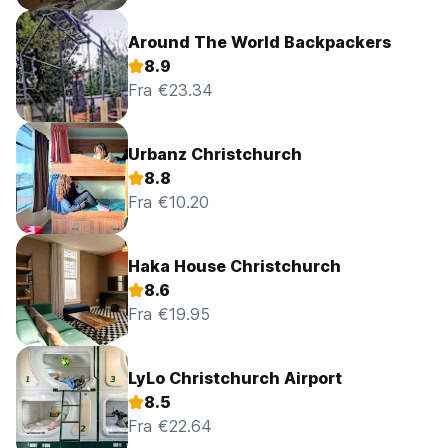
Around The World Backpackers
8.9
Fra €23.34
Urbanz Christchurch
8.8
Fra €10.20
Haka House Christchurch
8.6
Fra €19.95
LyLo Christchurch Airport
8.5
Fra €22.64