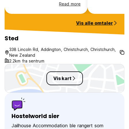
prison is cool and it is a well used
wouldnt want to 
Read more
theme at the hostel.
long as there was
atmosphere, very
Additionally while
Vis alle omtaler
prison I thought 
were a touch over
Sted
338 Lincoln Rd, Addington, Christchurch, Christchurch,
New Zealand
2.2km fra sentrum
Vis kart
Hostelworld sier
Jailhouse Accommodation ble rangert som