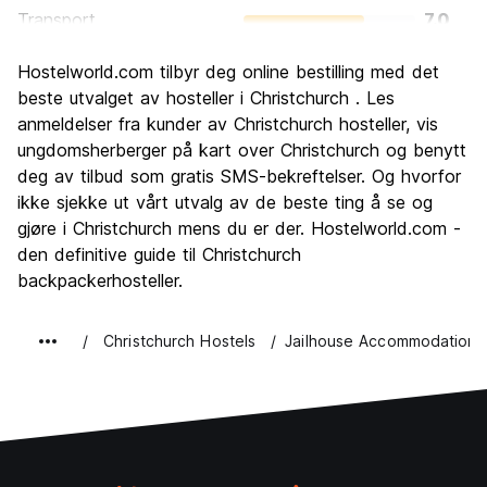
Transport
7.0
Sightseeing
6.6
Hostelworld.com tilbyr deg online bestilling med det
Kultur
6.8
beste utvalget av hosteller i Christchurch . Les
Feste
anmeldelser fra kunder av Christchurch hosteller, vis
5.6
ungdomsherberger på kart over Christchurch og benytt
Verdi for pengene
6.4
deg av tilbud som gratis SMS-bekreftelser. Og hvorfor
ikke sjekke ut vårt utvalg av de beste ting å se og
gjøre i Christchurch mens du er der. Hostelworld.com -
den definitive guide til Christchurch
backpackerhosteller.
Christchurch Hostels
Jailhouse Accommodation C