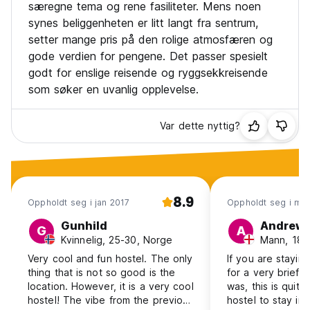
særegne tema og rene fasiliteter. Mens noen
synes beliggenheten er litt langt fra sentrum,
setter mange pris på den rolige atmosfæren og
gode verdien for pengene. Det passer spesielt
godt for enslige reisende og ryggsekkreisende
som søker en uvanlig opplevelse.
Var dette nyttig?
8.9
Oppholdt seg i jan 2017
Oppholdt seg i ma
Gunhild
Andrew
G
A
Kvinnelig, 25-30, Norge
Mann, 18-
Very cool and fun hostel. The only
If you are staying
thing that is not so good is the
for a very brief p
location. However, it is a very cool
was, this is quite
hostel! The vibe from the previous
hostel to stay in.