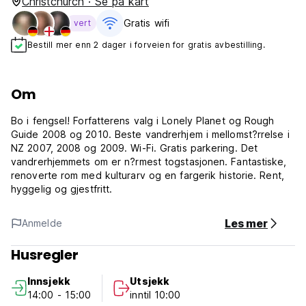
Christchurch · Se på kart
Gratis wifi‎
vert
Bestill mer enn 2 dager i forveien for gratis avbestilling.
Om
Bo i fengsel! Forfatterens valg i Lonely Planet og Rough
Guide 2008 og 2010. Beste vandrerhjem i mellomst?rrelse i
NZ 2007, 2008 og 2009. Wi-Fi. Gratis parkering. Det
vandrerhjemmets om er n?rmest togstasjonen. Fantastiske,
renoverte rom med kulturarv og en fargerik historie. Rent,
hyggelig og gjestfritt.
Les mer
Anmelde
Husregler
Innsjekk
Utsjekk
14:00 - 15:00
inntil 10:00