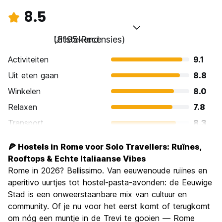
8.5
Uitstekend
(8195 Recensies)
Activiteiten
9.1
Uit eten gaan
8.8
Winkelen
8.0
Relaxen
7.8
Transport
8.3
bezienswaardigheden
9.6
🍕 Hostels in Rome voor Solo Travellers: Ruïnes,
Cultuur
9.6
Rooftops & Echte Italiaanse Vibes
Uitgaan
Rome in 2026? Bellissimo. Van eeuwenoude ruïnes en
7.7
aperitivo uurtjes tot hostel-pasta-avonden: de Eeuwige
Waarde voor uw geld
7.7
Stad is een onweerstaanbare mix van cultuur en
community. Of je nu voor het eerst komt of terugkomt
om nóg een muntje in de Trevi te gooien — Rome