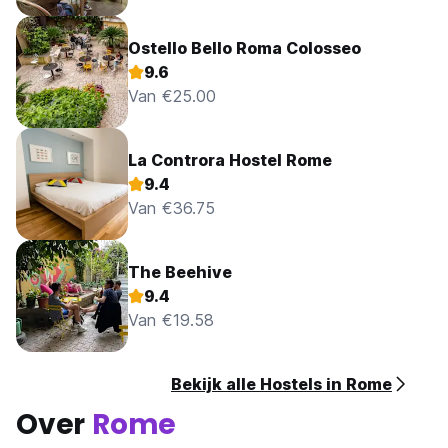
Ostello Bello Roma Colosseo
9.6
Van €25.00
La Controra Hostel Rome
9.4
Van €36.75
The Beehive
9.4
Van €19.58
Bekijk alle Hostels in Rome
Over
Rome