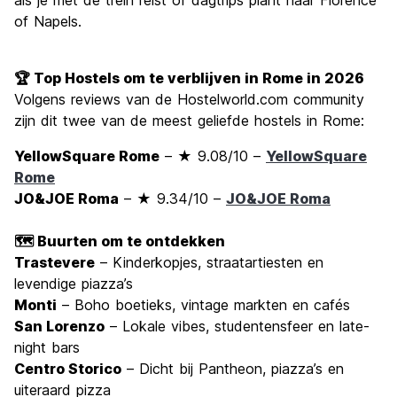
als je met de trein reist of dagtrips plant naar Florence
of Napels.
🏆 Top Hostels om te verblijven in Rome in 2026
Volgens reviews van de Hostelworld.com community
zijn dit twee van de meest geliefde hostels in Rome:
YellowSquare Rome
– ★ 9.08/10 –
YellowSquare
Rome
JO&JOE Roma
– ★ 9.34/10 –
JO&JOE Roma
🗺️ Buurten om te ontdekken
Trastevere
– Kinderkopjes, straatartiesten en
levendige piazza’s
Monti
– Boho boetieks, vintage markten en cafés
San Lorenzo
– Lokale vibes, studentensfeer en late-
night bars
Centro Storico
– Dicht bij Pantheon, piazza’s en
uiteraard pizza