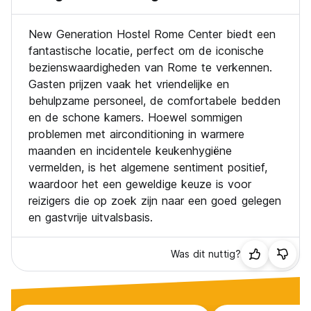
$UPER BED – opgemaakt tweepersoonsbed + 1 kleine
handdoek + 1 grote handdoek + douchegel + zeep +
New Generation Hostel Rome Center biedt een
traditioneel Italiaans ontbijt (vers gevulde croissant en
fantastische locatie, perfect om de iconische
cappuccino of warme drank naar keuze)
bezienswaardigheden van Rome te verkennen.
Kies het $UPER BED voor een luxere hostelervaring!
Gasten prijzen vaak het vriendelijke en
behulpzame personeel, de comfortabele bedden
ALS HET NIET REEDS INBEGREPEN IS IN DE PRIJS
- Het is mogelijk om in het hostel de traditioneel Italiaanse
en de schone kamers. Hoewel sommigen
ontbijtservice af te nemen: cappuccino - koffie - thee en
problemen met airconditioning in warmere
een vers gevulde croissant
maanden en incidentele keukenhygiëne
- Het is mogelijk om extra handdoeken, zeep en shampoo
vermelden, is het algemene sentiment positief,
te huren
waardoor het een geweldige keuze is voor
Bedden worden willekeurig toegewezen door het systeem.
Bent u met een groep vrienden en wilt u in dezelfde kamer
reizigers die op zoek zijn naar een goed gelegen
verblijven, dan kunt u het beste een privékamer boeken.
en gastvrije uitvalsbasis.
Heeft u speciale wensen, neem dan contact met ons op en
wij proberen de meest geschikte oplossing voor u te
vinden. (Auto-translated from original language)
Was dit nuttig?