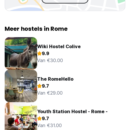
Meer hostels in Rome
Wiki Hostel Colive
9.9
Van €30.00
The RomeHello
9.7
Van €29.00
Youth Station Hostel - Rome -
9.7
Van €31.00