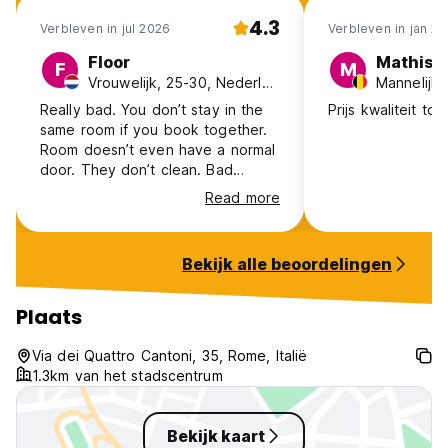
4.3
Verbleven in jul 2026
Verbleven in jan 2
Floor
Mathis
F
M
Vrouwelijk, 25-30, Nederland
Mannelijk,
Really bad. You don’t stay in the
Prijs kwaliteit top
same room if you book together.
Room doesn’t even have a normal
door. They don’t clean. Bad
showers, no toilet paper half of
Read more
the time. Don’t go here.
Bekijk alle beoordelingen
Plaats
Via dei Quattro Cantoni, 35, Rome, Italië
1.3km van het stadscentrum
Bekijk kaart