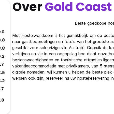
Over
Gold Coast
Beste goedkope hoste
9.0
Met Hostelworld.com is het gemakkelijk om de beste 
8.8
naar gastbeoordelingen en foto's van het grootste 
geschikt voor soloreizigers in Australië. Gebruik de 
8.8
verblijven en zie in een oogopslag hoe dicht onze host
9.2
bezienswaardigheden en toeristische attracties ligge
.7
vakantieaccommodatie met privékamers, van 5-sterren
digitale nomaden, wij kunnen u helpen de beste plek o
8.5
wensen ook zijn, reserveer nu uw hostelreservering in 
8.2
.7
.8