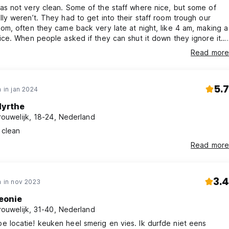
as not very clean. Some of the staff where nice, but some of
lly weren’t. They had to get into their staff room trough our
oom, often they came back very late at night, like 4 am, making a
oice. When people asked if they can shut it down they ignore it.
s hostel again. Also there was a jerrycan between the
Read more
 everyone could just walk in.
5.7
 in jan 2024
yrthe
rouwelijk, 18-24, Nederland
 clean
Read more
3.4
 in nov 2023
eonie
rouwelijk, 31-40, Nederland
 locatie! keuken heel smerig en vies. Ik durfde niet eens