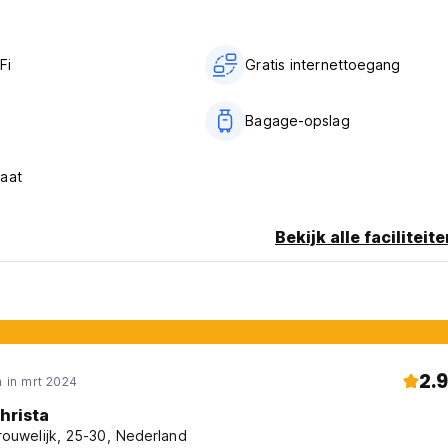
commodatie (dit is een vereiste van de Queensland Liquor Act
elijk is van 14.00 tot 22.00 uur op maandag, dinsdag, woensda
Fi
Gratis internettoegang
 22.00 uur op vrijdag en zaterdag. Buiten deze tijden kunnen g
Bagage-opslag
r in- en uitchecken
 10 in op uw geboekte creditcard (Auto-translated from origina
aat
Bekijk alle faciliteit
2.9
 in mrt 2024
hrista
rouwelijk, 25-30, Nederland