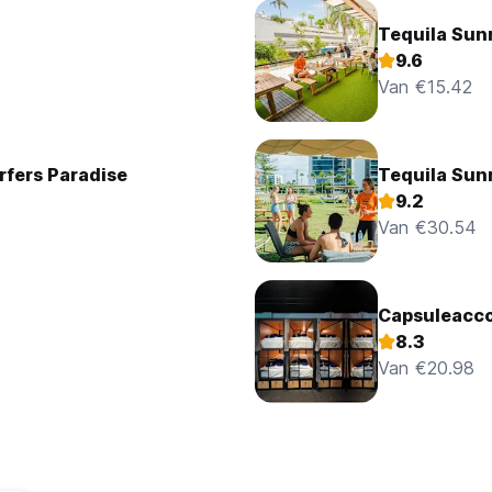
Tequila Sunr
9.6
Van €15.42
rfers Paradise
Tequila Sunr
9.2
Van €30.54
Capsuleacco
8.3
Van €20.98