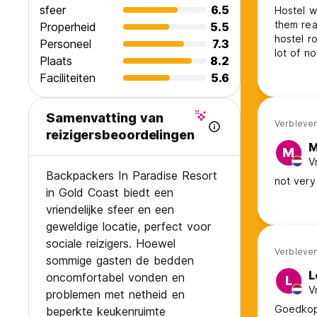
sfeer
6.5
Hostel w
them rea
Properheid
5.5
hostel r
Personeel
7.3
lot of n
Plaats
8.2
Wouldn’t go to thi
Faciliteiten
5.6
door, so
Samenvatting van
Verbleven
reizigersbeoordelingen
M
M
V
Backpackers In Paradise Resort
not very
in Gold Coast biedt een
vriendelijke sfeer en een
geweldige locatie, perfect voor
sociale reizigers. Hoewel
Verbleven
sommige gasten de bedden
L
oncomfortabel vonden en
L
V
problemen met netheid en
Goedkope
beperkte keukenruimte