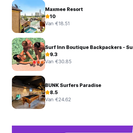
Maxmee Resort
10
Van €18.51
Surf Inn Boutique Backpackers - Su
9.3
Van €30.85
BUNK Surfers Paradise
8.5
Van €24.62