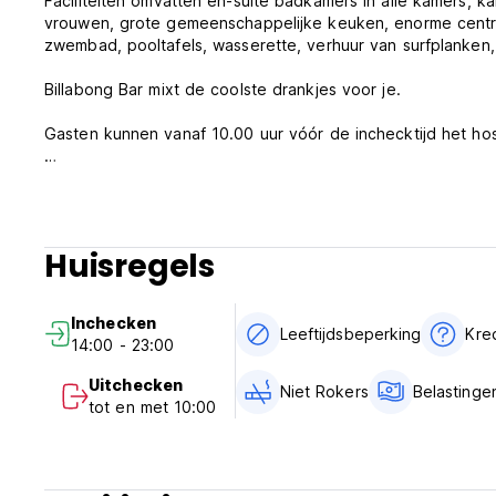
Faciliteiten omvatten en-suite badkamers in alle kamers, 
vrouwen, grote gemeenschappelijke keuken, enorme centrale
zwembad, pooltafels, wasserette, verhuur van surfplanken,
Billabong Bar mixt de coolste drankjes voor je.
Gasten kunnen vanaf 10.00 uur vóór de inchecktijd het hos
We zijn er trots op dat we het ultieme feesthostel zijn!
Om teleurstelling te voorkomen dient u tussen de 18 en 3
privékamers die net ouder zijn dan 18 jaar. Alle gasten m
Huisregels
inchecken. Er worden geen uitzonderingen gemaakt. Gaste
in onze budget tweepersoons-, tweepersoons- of appart
Inchecken
Wij accepteren geen Schoolies.
Leeftijdsbeperking
Kre
14:00 - 23:00
Er wordt geen restitutie verleend voor accommodatie, tenzi
Uitchecken
Niet Rokers
Belastinge
ter beoordeling van het management.
tot en met 10:00
WiFi is 3 dagen gratis. Extra WiFi kan worden aangeschaft
U moet een INTERNATIONAAL paspoort hebben en ouder zijn 