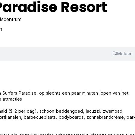
aradise Resort
dscentrum
en
Melden
n Surfers Paradise, op slechts een paar minuten lopen van het
e attracties
etaald ($ 2 per dag), schoon beddengoed, jacuzzi, zwembad,
sportkanalen, barbecueplaats, bodyboards, zonnebrandcrème, par