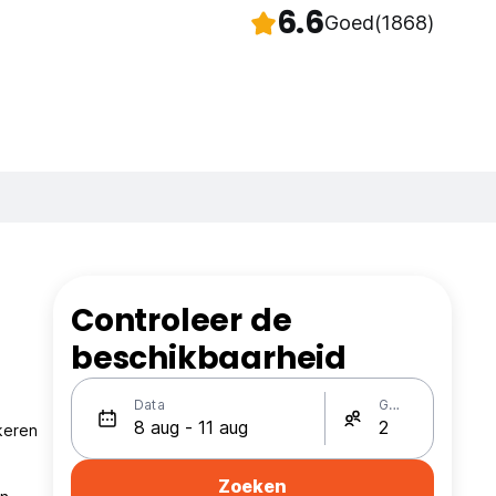
6.6
Goed
(1868)
Controleer de
beschikbaarheid
Data
Gasten
keren
Zoeken