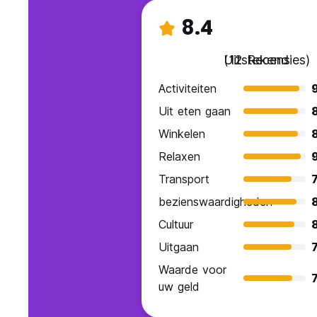
8.4
Uitstekend
(12 Recensies)
Activiteiten
Uit eten gaan
Winkelen
Relaxen
Transport
7
bezienswaardigheden
Cultuur
Uitgaan
7
Waarde voor
7
uw geld