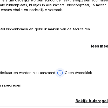
kamers die dagelijks worden schoongemaakt, slaapzalen voor alle
 binnenplaats, kluisjes in alle kamers, bioscoopzaal, 15 meter
 excursiebalie en nachtelijke vermaak.
tel binnenkomen en gebruik maken van de faciliteiten.
lees mee
5 jaar oud te zijn om in te checken op de gedeelde kamers: voor
oeten een geldig paspoort hebben om in al onze slaapzalen te ku
n die geen paspoort hebben, zijn van harte welkom om in te c
ementen.
dietkaarten worden niet aanvaard
Geen Avondklok
j er sprake is van verzachtende omstandigheden. Alle restituties 
n inbegrepen
 tegen een toeslag van $ 2 per dag
Bekijk huisregel
dan 18 jaar om in te checken. Wij zijn een locatie met vergunn