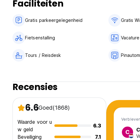
Faciliteiten
mag absoluut geen alcohol worden meegebracht naar de ac
Houd er rekening mee dat inchecken momenteel alleen mog
Gratis parkeergelegenheid
Gratis Wi
donderdag en zondag. Inchecken is mogelijk van 14.00 tot
uitzonderingen worden gemaakt.
Fietsenstalling
Vacature
Op eerste kerstdag en nieuwjaarsdag zijn wij gesloten voo
Backpackers In Paradise 18-35 Hostel houdt een borg van $
Tours / Reisdesk
Pinautom
language)
Recensies
6.6
Goed
(1868)
Verbleven
Waarde voor u
6.3
w geld
C
C
V
Beveiliging
7.1