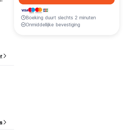
en
Boeking duurt slechts 2 minuten
Onmiddellijke bevestiging
r
nnen
hecken
zijn
s
ing. Er