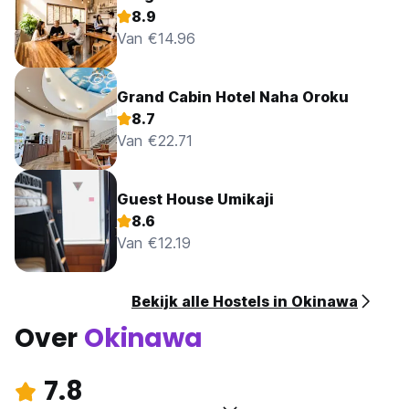
8.9
Van €14.96
Grand Cabin Hotel Naha Oroku
8.7
Van €22.71
Guest House Umikaji
8.6
Van €12.19
Bekijk alle Hostels in Okinawa
Over
Okinawa
7.8