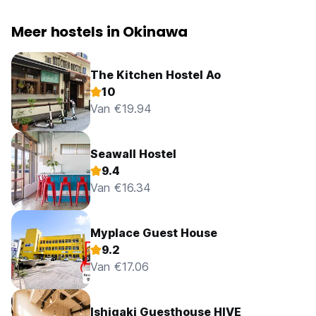
Meer hostels in Okinawa
The Kitchen Hostel Ao
10
Van €19.94
Seawall Hostel
9.4
Van €16.34
Myplace Guest House
9.2
Van €17.06
Ishigaki Guesthouse HIVE