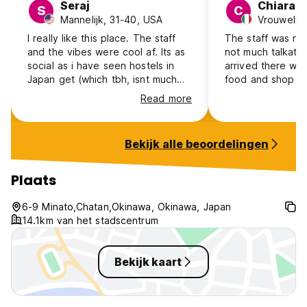
Seraj
Chiara
S
C
Mannelijk, 31-40, USA
Vrouwelijk,
I really like this place. The staff
The staff was nic
and the vibes were cool af. Its as
not much talkativ
social as i have seen hostels in
arrived there wa
Japan get (which tbh, isnt much
food and shop at
compared to other countries). My
made it very live
Read more
only issue is that the dorm rooms
minutes walk fro
can get really stuffy, there is not
village (even thou
good air circulation. In addition,
it just not my vi
Bekijk alle beoordelingen
they have you put on your own
the coast is beau
bedsheets and pillow sheets (they
an amazing sunse
provide the sheets obviously). It’s
Plaats
not too big of a deal, but it’s kind
of annoying having to deal with
6-9 Minato,Chatan,Okinawa, Okinawa, Japan
that after a long day of travel.
14.1km van het stadscentrum
Bekijk kaart