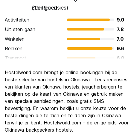
zeer goed
(10 Recensies)
Activiteiten
9.0
Uit eten gaan
7.8
Winkelen
7.0
Relaxen
9.6
Transport
6.0
bezienswaardigheden
8.2
Hostelworld.com brengt je online boekingen bij de
Cultuur
9.2
beste selectie van hostels in Okinawa . Lees recensies
Uitgaan
van klanten van Okinawa hostels, jeugdherbergen te
6.6
bekijken op de kaart van Okinawa en gebruik maken
Waarde voor uw geld
7.2
van speciale aanbiedingen, zoals gratis SMS
bevestiging. En waarom bekijkt u onze keuze voor de
beste dingen die te zien en te doen zijn in Okinawa
terwijl je er bent. Hostelworld.com - de enige gids voor
Okinawa backpackers hostels.