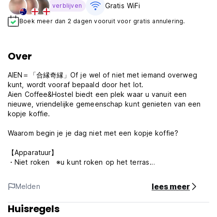
Gratis WiFi
verblijven
Boek meer dan 2 dagen vooruit voor gratis annulering.
Over
AIEN＝「合縁奇縁」Of je wel of niet met iemand overweg
kunt, wordt vooraf bepaald door het lot.
Aien Coffee&Hostel biedt een plek waar u vanuit een
nieuwe, vriendelijke gemeenschap kunt genieten van een
kopje koffie.
Waarom begin je je dag niet met een kopje koffie?
【Apparatuur】
・Niet roken ※u kunt roken op het terras
・Voel je vrij om het cafégedeelte als gemeenschappelijke
ruimte te gebruiken
lees meer
Melden
·Gratis wifi
・Huurcyclus 1DAG￥500（AM 7:00 - PM 22:00）
Huisregels
・Huurhanddoek ￥200