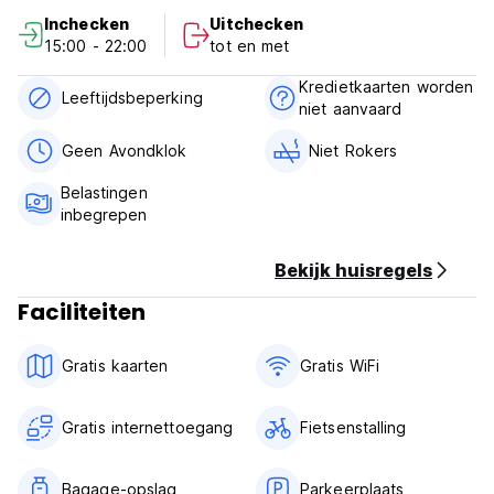
・Gedeelde doucheruimtes/badkamers
Inchecken
Uitchecken
・2 minuten naar supermarkt, apotheek, wasserette
15:00 - 22:00
tot en met
※Geen parkeerplaats
Kredietkaarten worden
Er is een parkeerplaats met muntsysteem van 12H￥500
Leeftijdsbeperking
niet aanvaard
【Plaats】
Geen Avondklok
Niet Rokers
· Onze plaats bevindt zich in het Minato Chatan-gebied
Slechts 2 minuten naar de zeewering, prachtig
Belastingen
zonsondergangachtig gebied
inbegrepen
Geweldige locatie om te duiken, snorkelen, surfen
・Ongeveer 1,5 km naar American Village
Bekijk huisregels
【Vervoer】
Faciliteiten
vanaf de luchthaven Naha
Buslijn 120, bushalte IHEI
Gratis kaarten
Gratis WiFi
uit het stadsgebied van Naha
Buslijn 28/120, bushalte IHEI
Gratis internettoegang
Fietsenstalling
van Nago, Onnason
Buslijn 120, bushalte IHEI
Bagage-opslag
Parkeerplaats