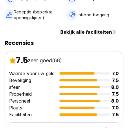
10 minuten lopen van de bushalte naar het hostel. (Auto-
translated from original language)
Receptie (beperkte
Internettoegang
openingstijden)
Bekijk alle faciliteiten
Recensies
7.5
zeer goed
(68)
Waarde voor uw geld
7.0
Beveiliging
7.5
sfeer
8.0
Properheid
7.5
Personeel
8.0
Plaats
7.0
Faciliteiten
7.5