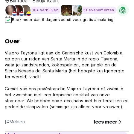
Buritaca · Bekijk kaart
Su
10+ verblijven
51 evenementen
Boek meer dan 6 dagen vooruit voor gratis annulering.
Over
Viajero Tayrona ligt aan de Caribische kust van Colombia,
op een uur rijden van Santa Marta in de regio Tayrona,
waar je zandstranden, kokospalmen, een jungle en de
Sierra Nevada de Santa Marta (het hoogste kustgebergte
ter wereld) vindt!
Geniet van ons privéstrand in Viajero Tayrona of zwem in
het zwembad met een tropische cocktail van onze
strandbar. We hebben privé-eco-habs met hun terrassen en
gedeelde slaapzalen (sommige zijn alleen voor vrouwen)!
Geniet van onze GRATIS DAGELIJKSE ACTIVITEITEN: Van
volleybaltoernooien tot yoga en meditatie, danslessen,
lees meer
Melden
filmavonden op het strand, vreugdevuren, karaoke-
avonden of onze beroemde gigantische Jenga (als deze