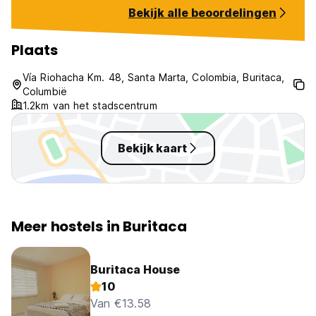
was up all night to kill mosquitoes
Bekijk alle beoordelingen
because they don’t provide
mosquito nets. The national park
closed down because of unrest
Plaats
when I was there but the hostel
didn’t communicate about it at all. I
Vía Riohacha Km. 48, Santa Marta, Colombia, Buritaca,
left early.
Columbië
1.2km van het stadscentrum
Bekijk kaart
Meer hostels in Buritaca
Buritaca House
10
Van €13.58