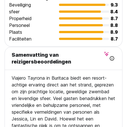
voor gasten jonger dan 23 jaar voor, van toepassing vanaf
Beveiliging
9.3
1 juni 2023.
sfeer
8.4
Properheid
8.7
Kleine huisdieren (tot 17 kilogram) zijn alleen toegestaan ​​in
Personeel
8.8
privékamers. Per kamer zijn maximaal 2 huisdieren
Plaats
8.9
toegestaan. Voor uw verblijf geldt een toeslag van 15 USD.
Hulphonden of blindengeleidehonden zijn altijd toegestaan ​​
Faciliteiten
8.7
in al onze verkooppunten en zijn gratis op voorwaarde dat
de eigenaar een attest voorlegt waaruit blijkt dat hun hond
Samenvatting van
een hulp- of geleidehond is. Bij het inchecken moet een
kopie van het paspoort van het huisdier worden getoond.
reizigersbeoordelingen
*Bij het inchecken dient u het aanvullende beleid over de
verzorging van uw huisdier tijdens uw verblijf door te
nemen.
Viajero Tayrona in Buritaca biedt een resort-
achtige ervaring direct aan het strand, geprezen
Annuleringsvoorwaarden (slaapzalen): 72 uur voor
om zijn prachtige locatie, geweldige zwembad
aankomst.
en levendige sfeer. Veel gasten benadrukken het
Annuleringsvoorwaarden (privékamers): 7 dagen voor
vriendelijke en behulpzame personeel, met
aankomst.
Houd er rekening mee dat als u ons niet informeert of niet
specifieke vermeldingen van personen als
komt opdagen, wij het totale bedrag van uw reservering op
Jessica, Lin en David. Hoewel het een
uw creditcard in rekening moeten brengen.
fantastische plek is om te ontspannen en