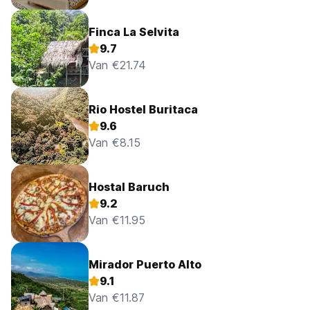
Finca La Selvita
9.7
Van €21.74
Rio Hostel Buritaca
9.6
Van €8.15
Hostal Baruch
9.2
Van €11.95
Mirador Puerto Alto
9.1
Van €11.87