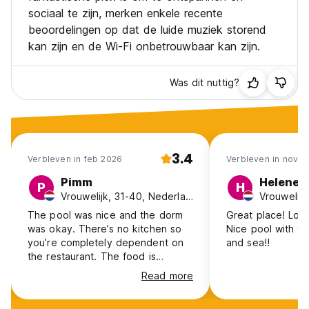
sociaal te zijn, merken enkele recente
beoordelingen op dat de luide muziek storend
Betaling bij aankomst contant, per creditcard of pinpas.
(Deze accommodatie kan voor aankomst een pre-
kan zijn en de Wi-Fi onbetrouwbaar kan zijn.
autorisatie op uw creditcard uitvoeren).
Het ontbijt is ALLEEN inbegrepen in de privékamers.
Was dit nuttig?
RNT #39996 (Auto-translated from original language)
3.4
Verbleven in feb 2026
Verbleven in nov 2
Pimm
Helene
P
H
Vrouwelijk, 31-40, Nederland
The pool was nice and the dorm
Great place! Lov
was okay. There’s no kitchen so
Nice pool with v
you’re completely dependent on
and sea!!
the restaurant. The food is
overpriced and portions are small.
Read more
They don’t really cater to specific
allergies or diets. My whole dorm