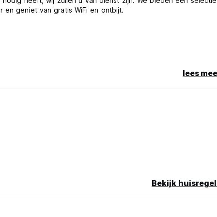
nodig heeft, wij zullen u van dienst zijn. We bieden een selectie
en geniet van gratis WiFi en ontbijt.
lees mee
Bekijk huisregel