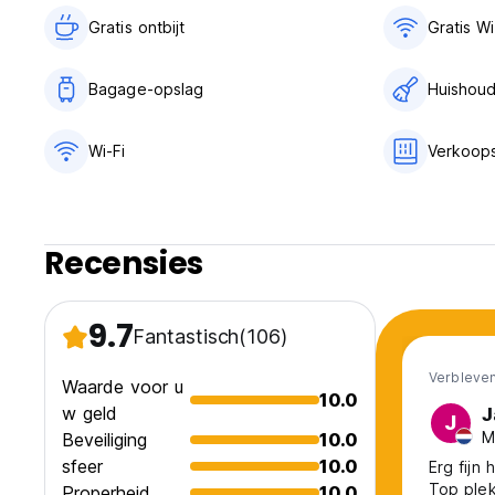
Gratis ontbijt‎
Gratis Wi
Bagage-opslag
Huishoud
Wi-Fi
Verkoop
Recensies
9.7
Fantastisch
(106)
Verbleven
Waarde voor u
10.0
w geld
J
J
M
Beveiliging
10.0
sfeer
10.0
Erg fijn 
Top plek
Properheid
10.0