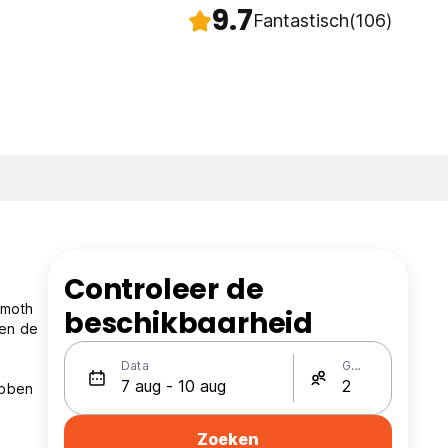
9.7
Fantastisch
(106)
Controleer de
mmoth
beschikbaarheid
 en de
Data
Gasten
ebben
Zoeken