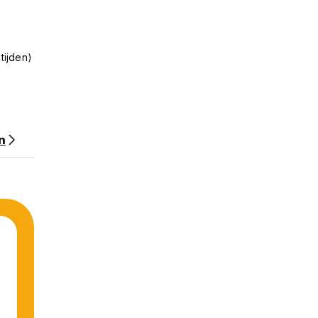
tijden)
en