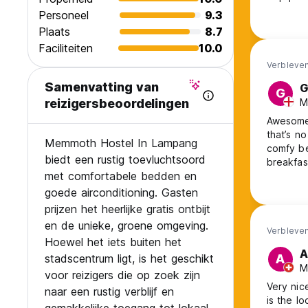
Personeel
9.3
Plaats
8.7
Faciliteiten
10.0
Verbleven
Samenvatting van
G
G
M
reizigersbeoordelingen
Awesome 
that’s n
Memmoth Hostel In Lampang
comfy be
biedt een rustig toevluchtsoord
breakfas
met comfortabele bedden en
goede airconditioning. Gasten
prijzen het heerlijke gratis ontbijt
en de unieke, groene omgeving.
Verbleven
Hoewel het iets buiten het
A
stadscentrum ligt, is het geschikt
A
M
voor reizigers die op zoek zijn
Very nic
naar een rustig verblijf en
is the l