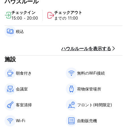
ハウスルール
誠にありがとうございます。皆様にお会いできるのを楽しみにし
ています。
チェックイン
チェックアウト
15:00 - 20:00
までの 11:00
(Auto-translated from original language)
税込
ハウルルールを表示する
施設
朝食付き‎
無料のWiFi接続
会議室
荷物保管場所
客室清掃
フロント(時間限定)
Wi-Fi
自動販売機