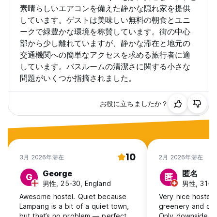
素晴らしいエアコンを備えた静かな隠れ家を提供
しています。ゲストは美味しい無料の朝食とユニ
ークで緑豊かな環境を称賛しています。街の中心
部から少し離れていますが、静かな滞在と地元の
交通機関への簡単なアクセスを求める旅行者に適
しています。バスルームの清潔さに関する小さな
問題がいくつか指摘されました。
お役に立ちましたか？
10
3月 2026年滞在
2月 2026年滞在
George
匿名
G
匿
男性, 25-30, England
男性, 31-40
Awesome hostel. Quiet because
Very nice hostel w
Lampang is a bit of a quiet town,
greenery and cut
but that’s no problem — perfect
Only downside is 