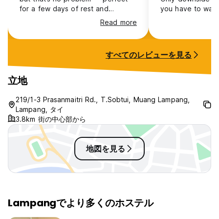
for a few days of rest and
you have to walk 
exploring. Super comfy beds,
downtown area.
Read more
good AC, super cool building and
environment, and the free
breakfast was absolutely
すべてのレビューを見る
delicious.
立地
219/1-3 Prasanmaitri Rd., T.Sobtui, Muang Lampang,
Lampang, タイ
3.8km 街の中心部から
地図を見る
Lampangでより多くのホステル