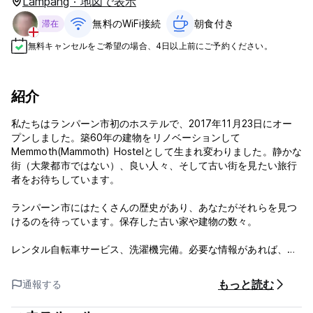
Lampang · 地図で表示
無料のWiFi接続
朝食付き‎
滞在
無料キャンセルをご希望の場合、4日以上前にご予約ください。
紹介
私たちはランパーン市初のホステルで、2017年11月23日にオー
プンしました。築60年の建物をリノベーションして
Memmoth(Mammoth) Hostelとして生まれ変わりました。静かな
街（大衆都市ではない）、良い人々、そして古い街を見たい旅行
者をお待ちしています。
ランパーン市にはたくさんの歴史があり、あなたがそれらを見つ
けるのを待っています。保存した古い家や建物の数々。
レンタル自転車サービス、洗濯機完備。必要な情報があれば、ご
提供いたします。共用バスルームと専用バスルームを備えたさま
ざまな客室タイプをご用意しております。無料Wi-Fiと朝食をお楽
もっと読む
通報する
しみください。