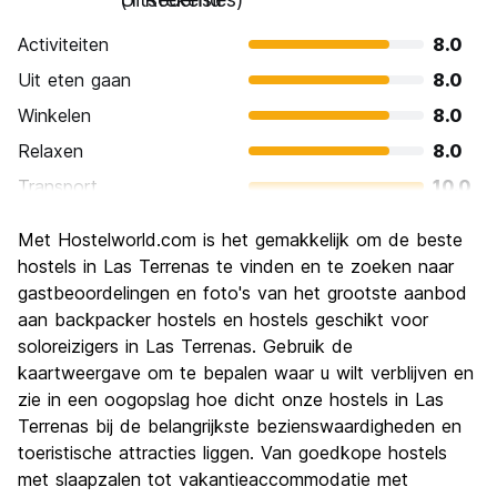
Activiteiten
8.0
Uit eten gaan
8.0
Winkelen
8.0
Relaxen
8.0
Transport
10.0
bezienswaardigheden
8.0
Met Hostelworld.com is het gemakkelijk om de beste
Cultuur
6.0
hostels in Las Terrenas te vinden en te zoeken naar
Uitgaan
gastbeoordelingen en foto's van het grootste aanbod
10.0
aan backpacker hostels en hostels geschikt voor
Waarde voor uw geld
10.0
soloreizigers in Las Terrenas. Gebruik de
kaartweergave om te bepalen waar u wilt verblijven en
zie in een oogopslag hoe dicht onze hostels in Las
Terrenas bij de belangrijkste bezienswaardigheden en
toeristische attracties liggen. Van goedkope hostels
met slaapzalen tot vakantieaccommodatie met