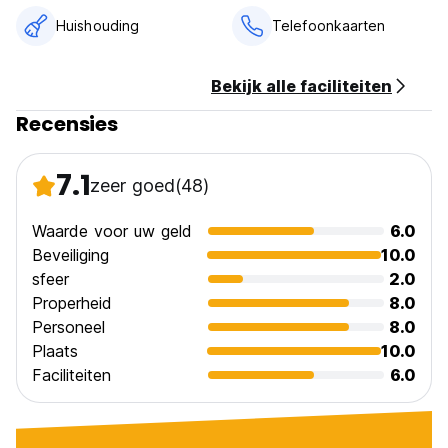
Annuleringsvoorwaarden: 48 uur voor aankomst
Huishouding
Telefoonkaarten
Betaling bij aankomst contant/paypal
geen creditcard geaccepteerd
Bekijk alle faciliteiten
Recensies
Inchecken van 14:00 tot 21:00 uur.
Uitchecken van 07:00 tot 11:00 uur.
7.1
Btw inbegrepen.
zeer goed
(48)
Ontbijt niet inbegrepen - 4 USD per persoon per dag.
Waarde voor uw geld
6.0
Algemeen:
Beveiliging
10.0
Ontvangst van 8.00 tot 21.00 uur
sfeer
2.0
Geen avondklok.
Huisdiervriendelijk. (Auto-translated from original language)
Properheid
8.0
Personeel
8.0
Plaats
10.0
Faciliteiten
6.0