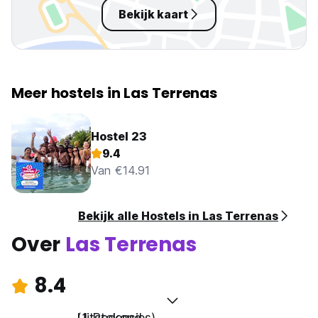
Bekijk kaart
Meer hostels in Las Terrenas
Hostel 23
9.4
Van €14.91
Bekijk alle Hostels in Las Terrenas
Over
Las Terrenas
8.4
Uitstekend
(1 Recensies)