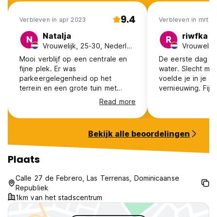
9.4
Verbleven in apr 2023
Verbleven in mrt 2
Natalja
riwfka
N
R
Vrouwelijk, 25-30, Nederland
Mooi verblijf op een centrale en
De eerste dag w
fijne plek. Er was
water. Slecht ma
parkeergelegenheid op het
voelde je in je r
terrein en een grote tuin met
vernieuwing. Fijme locatie
zwembad. Het enige minpunt was
tegeover het str
Read more
dat midden in de nacht veel
personeel, goede
geschreeuw en gefeest was in
het zwembad, wat naast ons
Bekijk alle beoordelingen
huisje lag.
Plaats
Calle 27 de Febrero, Las Terrenas, Dominicaanse
Republiek
1km van het stadscentrum