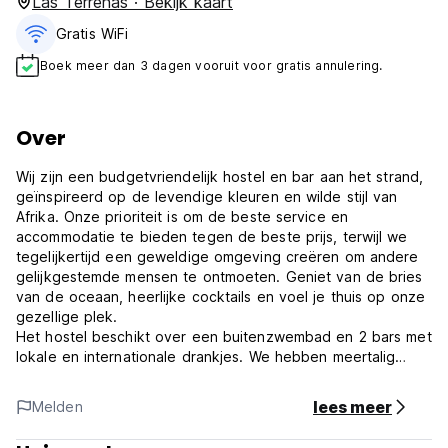
Las Terrenas · Bekijk kaart
Gratis WiFi
Boek meer dan 3 dagen vooruit voor gratis annulering.
Over
Wij zijn een budgetvriendelijk hostel en bar aan het strand,
geïnspireerd op de levendige kleuren en wilde stijl van
Afrika. Onze prioriteit is om de beste service en
accommodatie te bieden tegen de beste prijs, terwijl we
tegelijkertijd een geweldige omgeving creëren om andere
gelijkgestemde mensen te ontmoeten. Geniet van de bries
van de oceaan, heerlijke cocktails en voel je thuis op onze
gezellige plek.
Het hostel beschikt over een buitenzwembad en 2 bars met
lokale en internationale drankjes. We hebben meertalig
personeel dat u kan helpen bij het regelen van excursies
en u uitstekende informatie kan geven zodat u het noorden
lees meer
Melden
van de Dominicaanse Republiek kunt ontdekken.