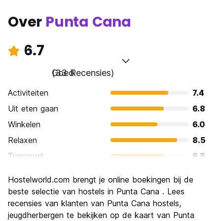
Over
Punta Cana
6.7
Goed
(33 Recensies)
Activiteiten
7.4
Uit eten gaan
6.8
Winkelen
6.0
Relaxen
8.5
Transport
6.8
bezienswaardigheden
5.9
Hostelworld.com brengt je online boekingen bij de
Cultuur
5.3
beste selectie van hostels in Punta Cana . Lees
Uitgaan
recensies van klanten van Punta Cana hostels,
7.0
jeugdherbergen te bekijken op de kaart van Punta
Waarde voor uw geld
6.2