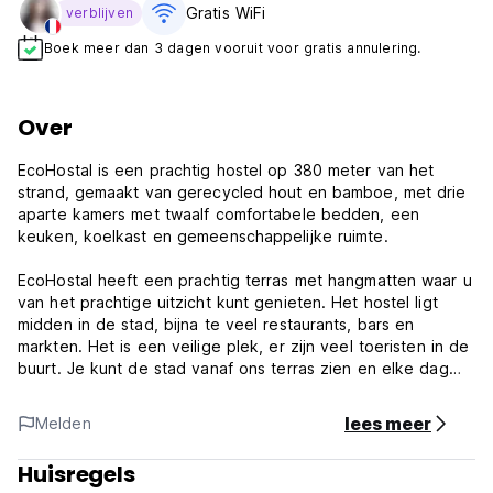
Gratis WiFi
verblijven
Boek meer dan 3 dagen vooruit voor gratis annulering.
Over
EcoHostal is een prachtig hostel op 380 meter van het
strand, gemaakt van gerecycled hout en bamboe, met drie
aparte kamers met twaalf comfortabele bedden, een
keuken, koelkast en gemeenschappelijke ruimte.
EcoHostal heeft een prachtig terras met hangmatten waar u
van het prachtige uitzicht kunt genieten. Het hostel ligt
midden in de stad, bijna te veel restaurants, bars en
markten. Het is een veilige plek, er zijn veel toeristen in de
buurt. Je kunt de stad vanaf ons terras zien en elke dag
vanuit de hangmatten genieten van de zonsondergang, het
is zo ontspannend. We hebben leuke restaurants beneden
lees meer
Melden
die korting bieden voor gasten die in ons hostel verblijven.
Huisregels
Beleid en voorwaarden van EcoHostal: