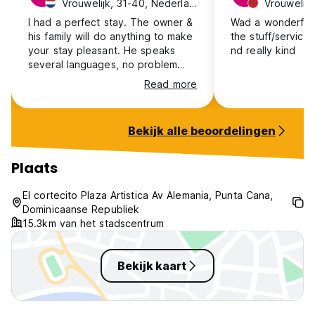
Vrouwelijk, 31-40, Nederland
Vrouwelij
I had a perfect stay. The owner &
Wad a wonderful
his family will do anything to make
the stuff/service
your stay pleasant. He speaks
nd really kind
several languages, no problem
with communication. The women’s
Read more
dorm has comfortable beds and
more then enough space to store
your stuff in a locker. The room
Bekijk alle beoordelingen
has a toilet and shower inside.
The common areas are big. The
kitchen is equipped with
Plaats
everything, easy to make your
own meals. Perfect location, close
El cortecito Plaza Artistica Av Alemania, Punta Cana,
to the beach, supermarket, shops
Dominicaanse Republiek
and restaurants/bars. I will
15.3km van het stadscentrum
definitely come back!
Bekijk kaart