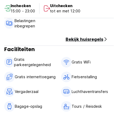
Inchecken
Uitchecken
Annuleringsvoorwaarden: 48 uur voor aankomst.
15:00 - 23:00
tot en met 12:00
Inchecken van 13:00 tot 23:00 uur.
Belastingen
Uitchecken vóór 11.00 uur.
inbegrepen
Betaling bij aankomst contant.
Bekijk huisregels
Btw inbegrepen.
Faciliteiten
Ontbijt niet inbegrepen - 4 USD per persoon per dag.
Gratis
Algemeen:
Gratis WiFi
parkeergelegenheid
Receptie geopend tot 23.00 uur.
Geen avondklok. (Auto-translated from original language)
Gratis internettoegang
Fietsenstalling
Vergaderzaal
Luchthaventransfers
Bagage-opslag
Tours / Reisdesk