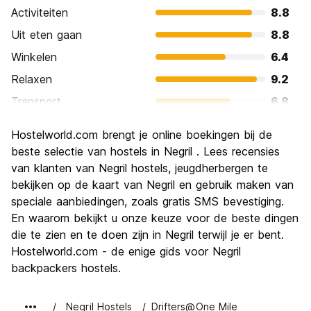
Activiteiten
8.8
Uit eten gaan
8.8
Winkelen
6.4
Relaxen
9.2
Transport
6.8
bezienswaardigheden
7.2
Hostelworld.com brengt je online boekingen bij de
Cultuur
7.2
beste selectie van hostels in Negril . Lees recensies
Uitgaan
van klanten van Negril hostels, jeugdherbergen te
8.0
bekijken op de kaart van Negril en gebruik maken van
Waarde voor uw geld
8.4
speciale aanbiedingen, zoals gratis SMS bevestiging.
En waarom bekijkt u onze keuze voor de beste dingen
die te zien en te doen zijn in Negril terwijl je er bent.
Hostelworld.com - de enige gids voor Negril
backpackers hostels.
Negril Hostels
Drifters@One Mile