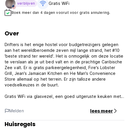
Gratis WiFi
verblijven
Boek meer dan 4 dagen vooruit voor gratis annulering.
Over
Drifters is het enige hostel voor budgetreizigers gelegen
aan het wereldberoemde zeven mijl lange strand, het #10
'beste strand ter wereld'. Het is onmogelijk om deze locatie
te verslaan als je uit bed valt en in de prachtige Caribische
Zee valt. Er is gratis parkeergelegenheid, Fire's Lobster
Grill, Jean's Jamaican Kitchen en He Man's Convenience
Store allemaal op het terrein. Er zijn talloze andere
voedselkeuzes in de buurt.
Gratis WiFi via glasvezel, een goed uitgeruste keuken met
eigen kookgelegenheid en een bar-b-cue zijn beschikbaar
voor gebruik door de gasten. Er is nachtelijke beveiliging
lees meer
Melden
beschikbaar en de huisregels zijn zeer relaxed. Van
november tot mei is er drie dagen per week van 15.00 tot
Huisregels
19.00 uur gratis livemuziek in de Drifters Bar met een groot