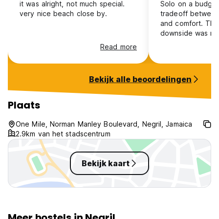
it was alright, not much special.
Solo on a budget,
very nice beach close by.
tradeoff between
and comfort. The
downside was no 
room became mo
Read more
day and the one l
didn’t help. I wen
and damp. aggress
Bekijk alle beoordelingen
every time you w
hostel and the w
entertainment, bu
Plaats
expect quiet nigh
stage being right
One Mile, Norman Manley Boulevard, Negril, Jamaica
hostel. Safety me
2.9km van het stadscentrum
appreciate havin
private room wit
Bekijk kaart
Meer hostels in Negril