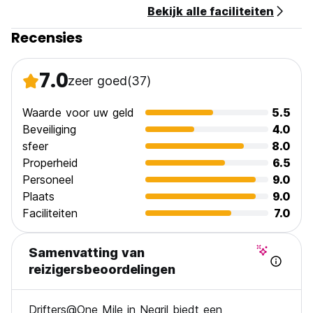
Bekijk alle faciliteiten
Ontbijt niet inbegrepen.
Geen avondklok.
Recensies
(Auto-translated from original language)
7.0
zeer goed
(37)
Waarde voor uw geld
5.5
Beveiliging
4.0
sfeer
8.0
Properheid
6.5
Personeel
9.0
Plaats
9.0
Faciliteiten
7.0
Samenvatting van
reizigersbeoordelingen
Drifters@One Mile in Negril biedt een