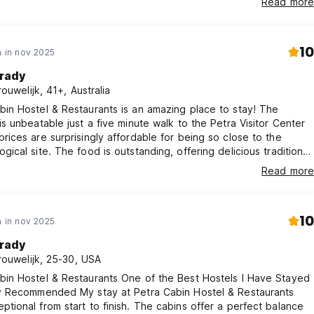
Read more
10
 in nov 2025
rady
rouwelijk, 41+, Australia
bin Hostel & Restaurants is an amazing place to stay! The
 is unbeatable just a five minute walk to the Petra Visitor Center
prices are surprisingly affordable for being so close to the
gical site. The food is outstanding, offering delicious traditional
n meals at very competitive prices. The staff are incredibly
Read more
 and always ready to help. The hostel also provides fantastic
ervices: daily trips to Wadi Rum, a 6 AM shuttle to the Wadi Rum
Cente
10
 in nov 2025
rady
rouwelijk, 25-30, USA
bin Hostel & Restaurants One of the Best Hostels I Have Stayed
ly Recommended My stay at Petra Cabin Hostel & Restaurants
ptional from start to finish. The cabins offer a perfect balance