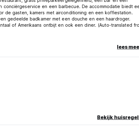
estaurant, gratis privéparkeergelegenheid, een bar en een
n conciërgeservice en een barbecue. De accommodatie biedt e
 de gasten, kamers met airconditioning en een koffiestation.
en een gedeelde badkamer met een douche en een haardroger.
taal of Amerikaans ontbijt en ook een diner. (Auto-translated fr
lees mee
Bekijk huisregel