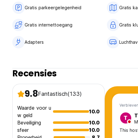
Gratis parkeergelegenheid
Gratis k
Gratis internettoegang
Gratis kl
Adapters
Luchthav
Recensies
9.8
Fantastisch
(133)
Verbleven
Waarde voor u
10.0
w geld
T
T
M
Beveiliging
10.0
sfeer
10.0
This host
Properheid
8.7