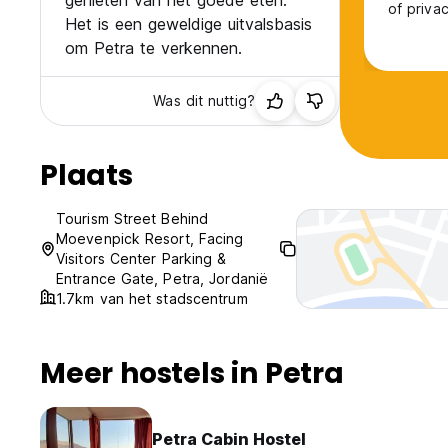
genieten van het goede eten.
of priva
Het is een geweldige uitvalsbasis
the phot
om Petra te verkennen.
and the 
operatin
winter.
Was dit nuttig?
Plaats
Tourism Street Behind
Moevenpick Resort, Facing
Visitors Center Parking &
Entrance Gate, Petra, Jordanië
1.7km van het stadscentrum
Meer hostels in Petra
Petra Cabin Hostel