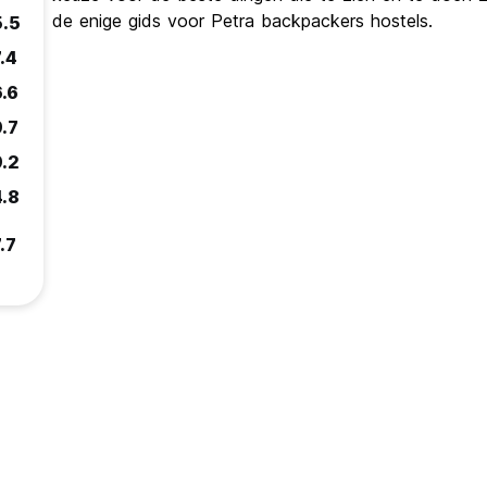
de enige gids voor Petra backpackers hostels.
5.5
.4
6.6
9.7
9.2
4.8
.7