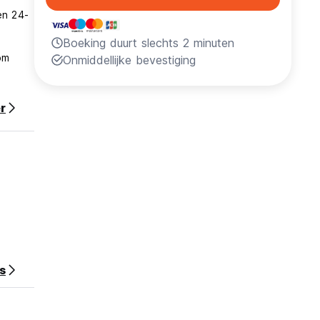
en 24-
Boeking duurt slechts 2 minuten
om
Onmiddellijke bevestiging
r
s