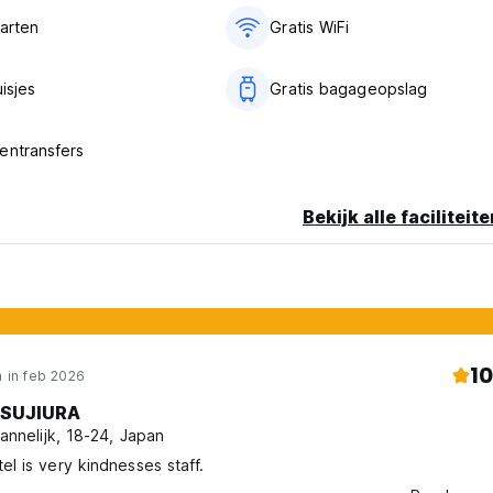
aarten
Gratis WiFi
uisjes
Gratis bagageopslag
entransfers
Bekijk alle faciliteit
10
 in feb 2026
SUJIURA
annelijk, 18-24, Japan
el is very kindnesses staff.