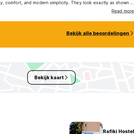
cy, comfort, and modern simplicity. They look exactly as shown in
os clean, cozy, and well-designed. The beds are comfortable,
Read more
cabins are equipped with both heating and cooling systems
g 24/7, which makes the stay pleasant in both summer and
Bekijk alle beoordelingen
Bekijk kaart
Rafiki Hoste