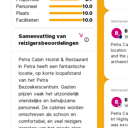
Personeel
10.0
Plaats
10.0
Faciliteiten
10.0
Verbleven
B
B
Samenvatting van
V
reizigersbeoordelingen
Petra Ca
location
and the 
Petra Cabin Hostel & Restaurant
archaeolo
in Petra heeft een fantastische
Jordania
locatie, op korte loopafstand
friendly
travel s
van het Petra
Visitor 
Bezoekerscentrum. Gasten
Verbleven
prijzen vaak het uitzonderlijk
B
vriendelijke en behulpzame
B
V
personeel. De cabines worden
Petra Ca
omschreven als schoon en
In! High
comfortabel, en veel reizigers
was exce