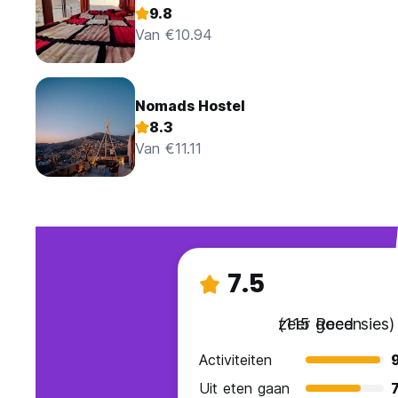
9.8
Van €10.94
Nomads Hostel
8.3
Van €11.11
7.5
zeer goed
(115 Recensies)
Activiteiten
Uit eten gaan
7