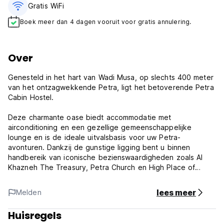
Gratis WiFi
Boek meer dan 4 dagen vooruit voor gratis annulering.
Over
Genesteld in het hart van Wadi Musa, op slechts 400 meter
van het ontzagwekkende Petra, ligt het betoverende Petra
Cabin Hostel.
Deze charmante oase biedt accommodatie met
airconditioning en een gezellige gemeenschappelijke
lounge en is de ideale uitvalsbasis voor uw Petra-
avonturen. Dankzij de gunstige ligging bent u binnen
handbereik van iconische bezienswaardigheden zoals Al
Khazneh The Treasury, Petra Church en High Place of
Sacrifice.
lees meer
Melden
Het hostel beschikt over een 24-uursreceptie, vervoer
van/naar de luchthaven en gratis WiFi, zodat u verzekerd
Huisregels
bent van een zorgeloos verblijf. Word wakker met een