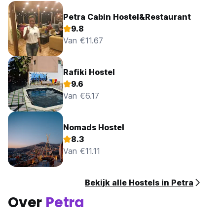
Petra Cabin Hostel&Restaurant
9.8
Van €11.67
Rafiki Hostel
9.6
Van €6.17
Nomads Hostel
8.3
Van €11.11
Bekijk alle Hostels in Petra
Over
Petra