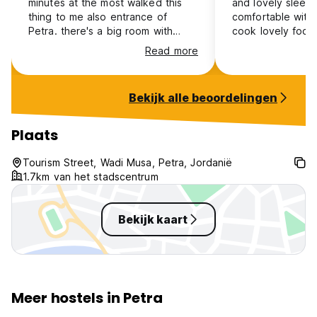
minutes at the most walked this
and lovely sleepi
thing to me also entrance of
comfortable with 
Petra. there's a big room with
cook lovely food
small boxes where you sleep. I
from Petra gates 
Read more
guess it's called japanese style.
recommended!
they are very private but have no
windows and it gets hot. you
Bekijk alle beoordelingen
kinda just lock yourself in there
haha. the entrance has a big
staircase which is a nice little
Plaats
workout. I went and there was no
people so unsure about the
Tourism Street, Wadi Musa, Petra, Jordanië
normal vibes but it did have nice
1.7km van het stadscentrum
views and ample licing space.
transportation available
Bekijk kaart
Meer hostels in Petra