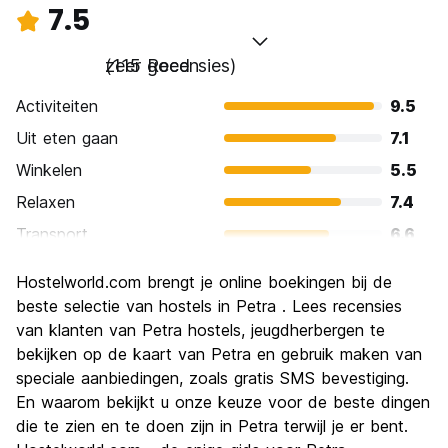
7.5
zeer goed
(115 Recensies)
Activiteiten
9.5
Uit eten gaan
7.1
Winkelen
5.5
Relaxen
7.4
Transport
6.6
bezienswaardigheden
9.7
Hostelworld.com brengt je online boekingen bij de
Cultuur
9.2
beste selectie van hostels in Petra . Lees recensies
Uitgaan
van klanten van Petra hostels, jeugdherbergen te
4.8
bekijken op de kaart van Petra en gebruik maken van
Waarde voor uw geld
7.7
speciale aanbiedingen, zoals gratis SMS bevestiging.
En waarom bekijkt u onze keuze voor de beste dingen
die te zien en te doen zijn in Petra terwijl je er bent.