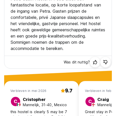
fantastische locatie, op korte loopafstand van
de ingang van Petra. Gasten prijzen de
comfortabele, privé Japanse slaapcapsules en
het vriendelijke, gastvrije personeel. Het hostel
heeft ook geweldige gemeenschappelijke ruimtes
en een goede prijs-kwaliteitverhouding.
Sommigen noemen de trappen om de
accommodatie te bereiken.
Was dit nuttig?
9.7
Verbleven in mei 2026
Verbleven in feb 2
Cristopher
Craig
C
C
Mannelijk, 31-40, Mexico
Mannelijk,
this hostel is clearly 5 may be 7
Great stay in Pet