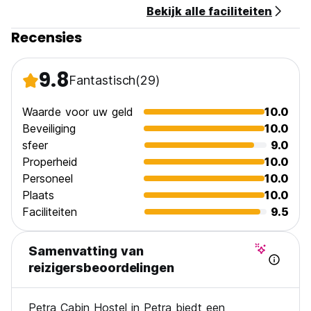
Bekijk alle faciliteiten
Inchecken van 15:00 tot 00:00 uur.
Uitchecken van 00:00 tot 11:00 uur.
Recensies
Betaling bij aankomst met contant geld, creditcards en
pinpassen.
9.8
Fantastisch
(29)
Btw inbegrepen.
Ontbijt niet inbegrepen - 7,05 USD per persoon per dag.
Waarde voor uw geld
10.0
Algemeen:
Beveiliging
10.0
Receptie: van 06:00 tot 00:00 uur
sfeer
9.0
Geen avondklok.
Properheid
10.0
(Auto-translated from original language)
Personeel
10.0
Plaats
10.0
Faciliteiten
9.5
Samenvatting van
reizigersbeoordelingen
Petra Cabin Hostel in Petra biedt een