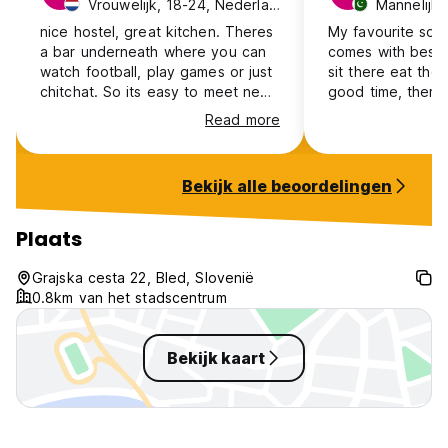
Vrouwelijk, 18-24, Nederland
Mannelijk,
nice hostel, great kitchen. Theres
My favourite soft 
a bar underneath where you can
comes with best 
watch football, play games or just
sit there eat ther
chitchat. So its easy to meet new
good time, there 
people. Airco in the rooms was
you can go down 
Read more
nice. Close to a small supermarket
drink, staff will 
and selfservicelaundry place.
have any questio
Would recommend to take some
place to meet ne
Bekijk alle beoordelingen
earplugs with you
totally recommen
Plaats
Grajska cesta 22, Bled, Slovenië
0.8km van het stadscentrum
Bekijk kaart