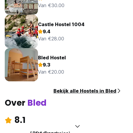
Van €30.00
Castle Hostel 1004
9.4
Van €28.00
Bled Hostel
9.3
Van €20.00
Bekijk alle Hostels in Bled
Over
Bled
8.1