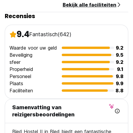
Bekijk alle faciliteiten
Belastingen niet inbegrepen - 3,13€
Recensies
Ontbijt niet inbegrepen.
Openingstijden receptie 8:00 tot 00:00 uur. (Auto-
9.4
Fantastisch
(642)
translated from original language)
Waarde voor uw geld
9.2
Beveiliging
9.5
sfeer
9.2
Properheid
9.1
Personeel
9.8
Plaats
9.9
Faciliteiten
8.8
Samenvatting van
reizigersbeoordelingen
Bled Hostel II in Bled biedt een fantastische