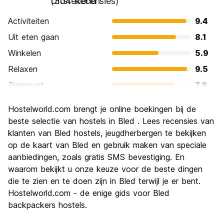
Uitstekend
(304 Recensies)
Activiteiten
9.4
Uit eten gaan
8.1
Winkelen
5.9
Relaxen
9.5
Transport
7.8
bezienswaardigheden
9.1
Hostelworld.com brengt je online boekingen bij de
Cultuur
8.1
beste selectie van hostels in Bled . Lees recensies van
Uitgaan
klanten van Bled hostels, jeugdherbergen te bekijken
6.4
op de kaart van Bled en gebruik maken van speciale
Waarde voor uw geld
8.5
aanbiedingen, zoals gratis SMS bevestiging. En
waarom bekijkt u onze keuze voor de beste dingen
die te zien en te doen zijn in Bled terwijl je er bent.
Hostelworld.com - de enige gids voor Bled
backpackers hostels.