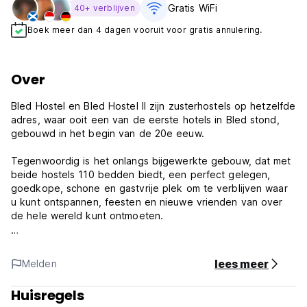
Gratis WiFi
40+ verblijven
Boek meer dan 4 dagen vooruit voor gratis annulering.
Over
Bled Hostel en Bled Hostel II zijn zusterhostels op hetzelfde
adres, waar ooit een van de eerste hotels in Bled stond,
gebouwd in het begin van de 20e eeuw.
Tegenwoordig is het onlangs bijgewerkte gebouw, dat met
beide hostels 110 bedden biedt, een perfect gelegen,
goedkope, schone en gastvrije plek om te verblijven waar
u kunt ontspannen, feesten en nieuwe vrienden van over
de hele wereld kunt ontmoeten.
Bled Hostel II biedt 44 bedden in 7 gemengde slaapzalen
met een keuken, woonkamer, fietsverhuur, gratis internet,
lees meer
Melden
gratis WiFi, bar en terras.
Huisregels
De woning is gelegen in het centrum van Bled, op 150