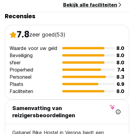
Bekijk alle faciliteiten
Inclusief ontbijt.
Recensies
Openingstijden receptie: 9.00 tot 18.00 uur (Auto-translated
from original language)
7.8
zeer goed
(53)
Waarde voor uw geld
8.0
Beveiliging
8.0
sfeer
8.0
Properheid
7.4
Personeel
8.3
Plaats
6.9
Faciliteiten
8.0
Samenvatting van
reizigersbeoordelingen
Gabanel Bike Hostel in Verona biedt een