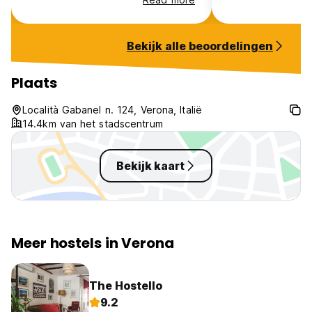
said, the property 
beautiful and ove
countryside. The
Bekijk alle beoordelingen
offered is a few 
which could be d
offered. We were
Plaats
forward to swimm
since we had a v
Località Gabanel n. 124, Verona, Italië
warm travel day,
14.4km van het stadscentrum
utilize the pool u
member is there. 
Bekijk kaart
Meer hostels in Verona
The Hostello
9.2