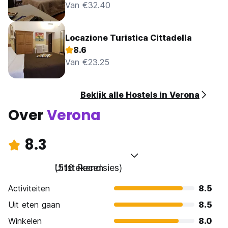
Van €32.40
Locazione Turistica Cittadella
8.6
Van €23.25
Bekijk alle Hostels in Verona
Over
Verona
8.3
Uitstekend
(518 Recensies)
Activiteiten
8.5
Uit eten gaan
8.5
Winkelen
8.0