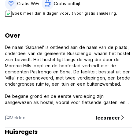
Gratis WiFi
Gratis ontbijt‎
Boek meer dan 8 dagen vooruit voor gratis annulering.
Over
De naam 'Gabanel' is ontleend aan de naam van de plaats,
onderdeel van de gemeente Bussolengo, waarin het hostel
zich bevindt. Het hostel ligt langs de weg die door de
Morenic Hills loopt en de hoofdstad verbindt met de
gemeenten Pastrengo en Sona. De faciliteit bestaat uit een
'villa', net gerenoveerd, met twee verdiepingen, een brede
ondergrondse ruimte, een tuin en een buitenzwembad.
De begane grond en de eerste verdieping zijn
aangewezen als hostel, vooral voor fietsende gasten, en
bieden plaats aan in totaal 17 personen, verdeeld over 3
slaapzalen en 1 eenpersoonskamer, met voor elke kamer
lees meer
Melden
een badkamer.
Huisregels
In de faciliteit is er ook een lounge, een eetkamer, een