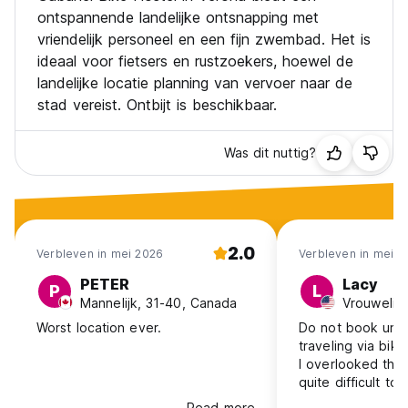
ontspannende landelijke ontsnapping met
vriendelijk personeel en een fijn zwembad. Het is
ideaal voor fietsers en rustzoekers, hoewel de
landelijke locatie planning van vervoer naar de
stad vereist. Ontbijt is beschikbaar.
Was dit nuttig?
2.0
Verbleven in mei 2026
Verbleven in mei 2
PETER
Lacy
P
L
Mannelijk, 31-40, Canada
Vrouwelijk
Worst location ever.
Do not book unle
traveling via bik
I overlooked this
quite difficult to
on foot & via cit
Read more