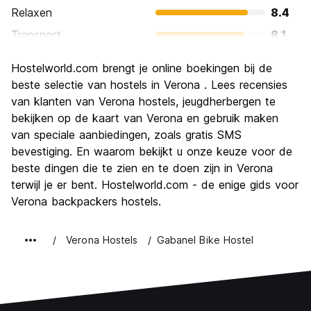
Relaxen
8.4
Transport
8.1
bezienswaardigheden
9.1
Hostelworld.com brengt je online boekingen bij de
Cultuur
9.3
beste selectie van hostels in Verona . Lees recensies
Uitgaan
van klanten van Verona hostels, jeugdherbergen te
7.0
bekijken op de kaart van Verona en gebruik maken
Waarde voor uw geld
7.7
van speciale aanbiedingen, zoals gratis SMS
bevestiging. En waarom bekijkt u onze keuze voor de
beste dingen die te zien en te doen zijn in Verona
terwijl je er bent. Hostelworld.com - de enige gids voor
Verona backpackers hostels.
Verona Hostels
Gabanel Bike Hostel