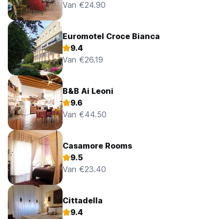
Van €24.90
Euromotel Croce Bianca
9.4
Van €26.19
B&B Ai Leoni
9.6
Van €44.50
Casamore Rooms
9.5
Van €23.40
Cittadella
9.4