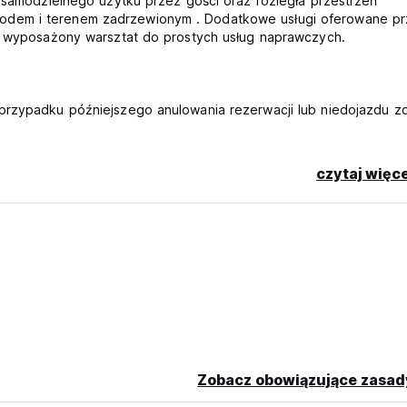
o samodzielnego użytku przez gości oraz rozległa przestrzeń
odem i terenem zadrzewionym . Dodatkowe usługi oferowane p
a, wyposażony warsztat do prostych usług naprawczych.
przypadku późniejszego anulowania rezerwacji lub niedojazdu zo
e samodzielne zameldowanie na życzenie)
czytaj więce
ed przyjazdem.
 osobę
 original language)
Zobacz obowiązujące zasad