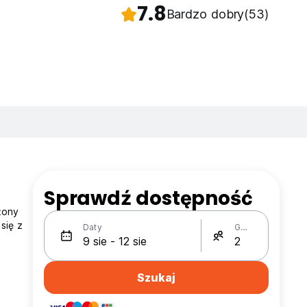
7.8
Bardzo dobry
(53)
Sprawdź dostępność
żony
się z
Daty
Gości
Szukaj