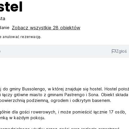
stel
sta
Zobacz wszystkie 28 obiektów
anie‎
 anulować rezerwację.
e
Zgłoś
do gminy Bussolengo, w której znajduje się hostel. Hostel poło
 łączy główne miasto z gminami Pastrengo i Sona. Obiekt składa 
łą powierzchnią podziemną, ogrodem i odkrytym basenem.
gólnie dla gości rowerowych, i może pomieścić łącznie 17 osób,
ienką w każdym pokoju.