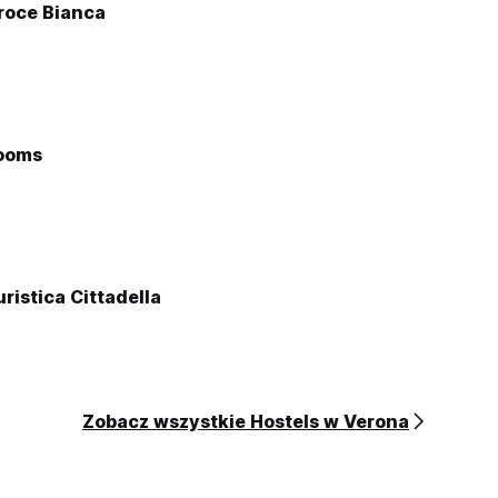
roce Bianca
ooms
ristica Cittadella
Zobacz wszystkie Hostels w Verona