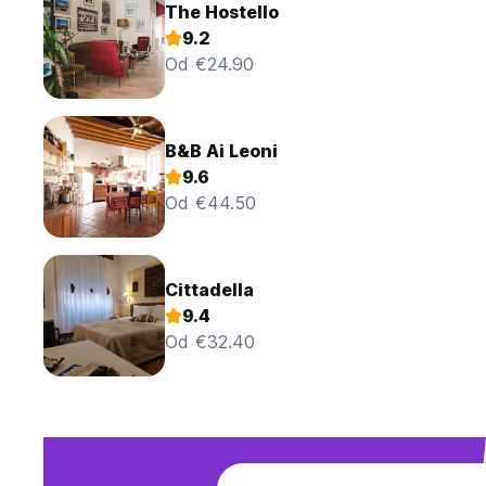
The Hostello
9.2
Od €24.90
B&B Ai Leoni
9.6
Od €44.50
Cittadella
9.4
Od €32.40