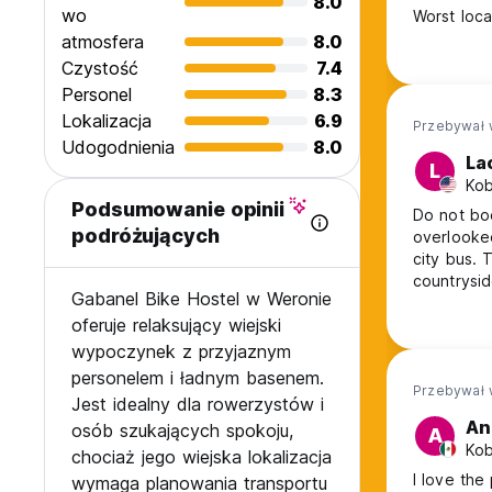
8.0
wo
Worst loca
atmosfera
8.0
Czystość
7.4
Personel
8.3
Lokalizacja
6.9
Przebywał 
Udogodnienia
8.0
La
L
Kob
Podsumowanie opinii
Do not boo
podróżujących
overlooked
city bus. 
countrysid
Gabanel Bike Hostel w Weronie
be diversi
oferuje relaksujący wiejski
the pool s
utilize th
wypoczynek z przyjaznym
personelem i ładnym basenem.
Przebywał 
Jest idealny dla rowerzystów i
An
osób szukających spokoju,
A
Kob
chociaż jego wiejska lokalizacja
I love the 
wymaga planowania transportu