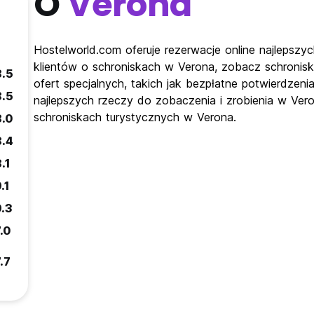
O
Verona
Hostelworld.com oferuje rezerwacje online najlepszy
klientów o schroniskach w Verona, zobacz schronisk
8.5
ofert specjalnych, takich jak bezpłatne potwierdzeni
8.5
najlepszych rzeczy do zobaczenia i zrobienia w Ver
schroniskach turystycznych w Verona.
8.0
8.4
.1
.1
9.3
.0
.7