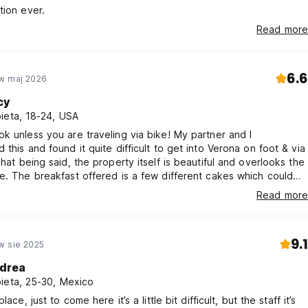
tion ever.
Read more
6.6
w maj 2026
cy
ieta, 18-24, USA
k unless you are traveling via bike! My partner and I
 this and found it quite difficult to get into Verona on foot & via
That being said, the property itself is beautiful and overlooks the
e. The breakfast offered is a few different cakes which could
fied/more offered. We were also looking forward to swimming in
Read more
ince we had a very long and warm travel day, but you cannot
e pool unless a staff member is there. Grill wasnt open
9.1
w sie 2025
drea
ieta, 25-30, Mexico
place, just to come here it’s a little bit difficult, but the staff it’s