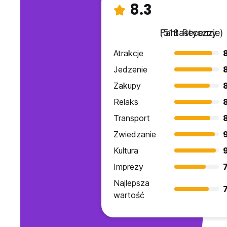
8.3
Fantastyczny
(518 Recenzje)
Atrakcje
Jedzenie
Zakupy
Relaks
Transport
8
Zwiedzanie
9
Kultura
Imprezy
7
Najlepsza
7
wartość