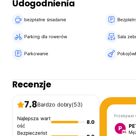
Udogodnienia
bezpłatne śniadanie‎
Bezpłatn
Parking dla rowerów
Sala zeb
Parkowanie
Pokojów
Recenzje
7.8
Bardzo dobry
(53)
Przebywał 
Najlepsza wart
8.0
ość
PE
P
Męż
Bezpieczeńst