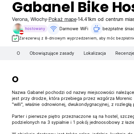
Gabanel Bike Ho
Verona
,
Włochy
Pokaż mapę
14.41km od centrum mia
Darmowe WiFi
bezpłatne śniad
hostowany
Zarezerwuj z 8-dniowym wyprzedzeniem, aby móc bezpłatnie
O
Obowiązujące zasady
Lokalizacja
Recenzj
O
Nazwa Gabanel pochodzi od nazwy miejscowości należącej 
jest przy drodze, która przebiega przez wzgórza Morenic i
"willi", właśnie odnowionej, dwukondygnacyjnej, z rozleg
Parter i pierwsze piętro przeznaczone są na hostel, szcze
podzielonych na 3 sypialnie i 1 pokój jednoosobowy z łaz