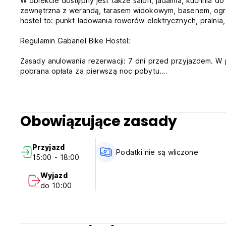
W obiekcie dostępny jest także salon, jadalnia, kuchnia d
zewnętrzna z werandą, tarasem widokowym, basenem, ogr
hostel to: punkt ładowania rowerów elektrycznych, pralni
Regulamin Gabanel Bike Hostel:
Zasady anulowania rezerwacji: 7 dni przed przyjazdem. W 
pobrana opłata za pierwszą noc pobytu.
Zameldowanie w godzinach 15:00 - 19:00 (po tej godzini
Wymeldowanie przed godziną 10:00.
Obowiązujące zasady
Płatność po przyjeździe gotówką, kartami kredytowymi.
Ten obiekt może dokonać preautoryzacji Twojej karty prz
Przyjazd
Podatki nie są wliczone w cenę - Podatek miejski: 1,20 za
Podatki nie są wliczone
15:00 - 18:00
Śniadanie w cenie.
Wyjazd
Godziny pracy recepcji: 9:00 - 18:00 (Auto-translated from
do 10:00