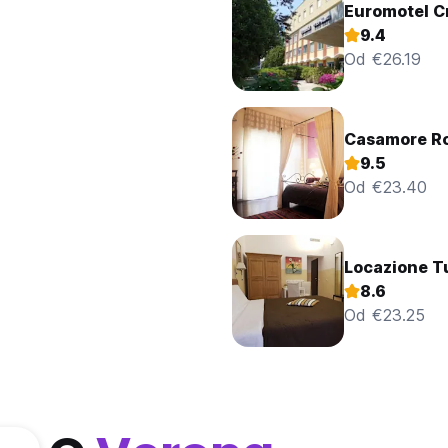
Euromotel C
9.4
Od €26.19
Casamore R
9.5
Od €23.40
Locazione Tu
8.6
Od €23.25