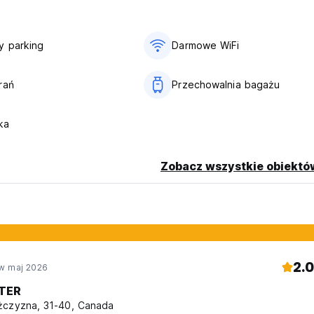
y parking
Darmowe WiFi
rań
Przechowalnia bagażu
ka
Zobacz wszystkie obiektó
2.0
w maj 2026
TER
czyzna, 31-40, Canada