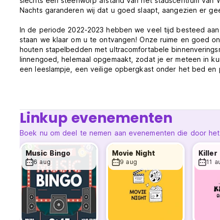
slechts een steenworp afstand van het stadscentrum van 
Nachts garanderen wij dat u goed slaapt, aangezien er geen
In de periode 2022-2023 hebben we veel tijd besteed aan
staan ​​we klaar om u te ontvangen! Onze ruime en goed 
houten stapelbedden met ultracomfortabele binnenvering
linnengoed, helemaal opgemaakt, zodat je er meteen in k
een leeslampje, een veilige opbergkast onder het bed en p
warmtepomp, gratis snelle wifi en handdoeken zijn standa
De buitenruimtes van AW zijn de beste in de stad, met ee
te genieten van een drankje in de zon. De gastenlounge, d
Linkup evenementen
hostel. Dit biedt voldoende ruimte voor gasten om te rel
keuken bereid je een feestmaal, dat uitstekend is uitgeru
Boek nu om deel te nemen aan evenementen die door het ho
Onze ontzettend vriendelijke medewerkers, die allemaal te
Music Bingo
Movie Night
uw activiteiten en tijd in Wanaka. We hebben aparte ops
6 aug
9 aug
11 a
vertrekkende gasten, en een andere voor een beveiligde f
gratis spullen en zelfs een eenvoudige wasservice.
We worden beheerd door een bereisde eigenaar en putten
hostels in tientallen verschillende landen te verzamelen e
wachten om jouw Wanaka-avontuur te organiseren.