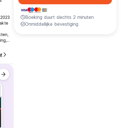
s
Boeking duurt slechts 2 minuten
 2023
akte
Onmiddellijke bevestiging
cten,
ing,
r
ek om
klein
nze
ruiden!
n van
en
el veel
n van