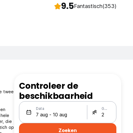
9.5
Fantastisch
(353)
Controleer de
de twee
beschikbaarheid
Data
Gasten
 en
 hele
r, die
zich op
Zoeken