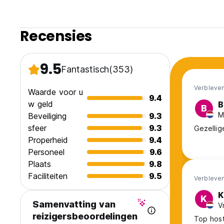
Houd er rekening mee dat we niet altijd kunnen garandere
verblijven of dat een boeking zich in dezelfde kamer zal b
doen! (Auto-translated from original language)
Recensies
9.5
Fantastisch
(353)
Verbleven
Waarde voor u
9.4
w geld
B
B
M
Beveiliging
9.3
sfeer
9.3
Gezellig
Properheid
9.4
Personeel
9.6
Plaats
9.8
Faciliteiten
9.5
Verbleven
K
K
Samenvatting van
V
reizigersbeoordelingen
Top host