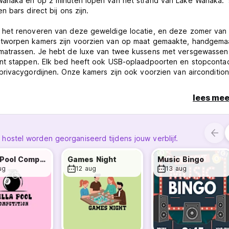
Wanaka en op 2 minuten lopen van het strand van Lake Wanaka. '
 bars direct bij ons zijn.
 het renoveren van deze geweldige locatie, en deze zomer van
ontworpen kamers zijn voorzien van op maat gemaakte, handgema
smatrassen. Je hebt de luxe van twee kussens met versgewassen
unt stappen. Elk bed heeft ook USB-oplaadpoorten en stopconta
rivacygordijnen. Onze kamers zijn ook voorzien van aircondition
ard inbegrepen!
lees mee
n grote binnenplaats en twee terrassen. AW is een geweldige pl
e ontspanningsruimte en de eetruimtes zijn super ruim voor zo'n 
axen, nomadisch te werken of nieuwe vrienden te ontmoeten. In o
st met alles, van crockpots en serviesgoed tot salademessen en k
stel worden georganiseerd tijdens jouw verblijf.
r plaatse bij onze gasten wonen, kunnen u helpen bij het planne
Killer Pool Competition
Games Night
Music Bingo
lag-/kleedkamers, waarvan één voor de bagage van aankomende 
ug
12 aug
13 aug
ietsenstalling en een ski- en snowboardopslag. AW biedt ook he
 uit de ervaring die we hebben opgedaan door de beste ideeë
n ze allemaal op één geweldige plek te plaatsen! We kunnen niet