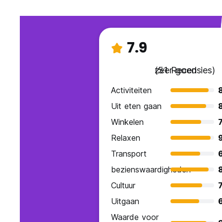
7.9
zeer goed
(51 Recensies)
Activiteiten
Uit eten gaan
Winkelen
7
Relaxen
Transport
bezienswaardigheden
Cultuur
7
Uitgaan
Waarde voor