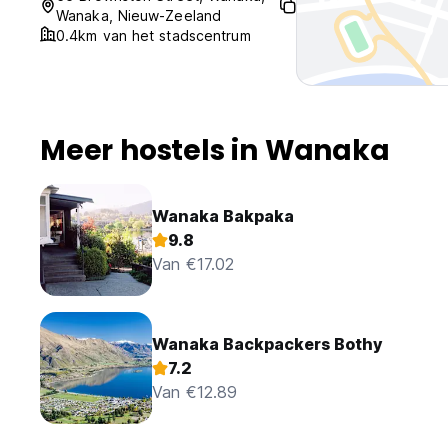
Wanaka, Nieuw-Zeeland
0.4km van het stadscentrum
Meer hostels in Wanaka
Wanaka Bakpaka
9.8
Van €17.02
Wanaka Backpackers Bothy
7.2
Van €12.89