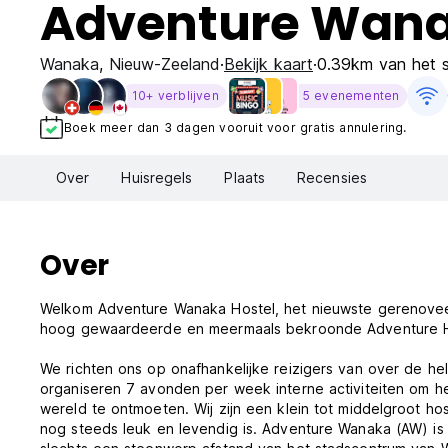
Adventure Wana
Wanaka
,
Nieuw-Zeeland
Bekijk kaart
0.39km van het 
10+ verblijven
5 evenementen
Boek meer dan 3 dagen vooruit voor gratis annulering.
Over
Huisregels
Plaats
Recensies
Over
Welkom Adventure Wanaka Hostel, het nieuwste gerenove
hoog gewaardeerde en meermaals bekroonde Adventure H
We richten ons op onafhankelijke reizigers van over de 
organiseren 7 avonden per week interne activiteiten om h
wereld te ontmoeten. Wij zijn een klein tot middelgroot ho
nog steeds leuk en levendig is. Adventure Wanaka (AW) is