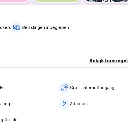
van 08.30 uur tot 19.30 uur.
Rokers
Belastingen inbegrepen
n 30 dagen.
isgeving. Dus als u na 19.30 uur arriveert, stuur ons dan 2-3 da
Bekijk huisregel
ucties over hoe u zelf kunt inchecken.
komst worden gedaan. Bij annuleringen binnen 48 uur na de
ie gelijk zijn aan de kosten voor de eerste overnachting. Voor 
cht.
Fi
Gratis internettoegang
 mee dat de bedden/kamers pas na 14.00 uur klaar zullen zijn. V
eenschappelijke ruimtes zijn gratis te gebruiken.
alling
Adapters
 gedeelde kamers, met of zonder voogden. Gezinnen zijn welkom, 
ng Ruimte