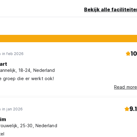
n dat gasten van een groepsboeking in dezelfde kamer zullen
evinden voor de duur van het verblijf, hoewel we altijd ons best 
Bekijk alle faciliteit
10
 in feb 2026
art
annelijk, 18-24, Nederland
e groep die er werkt ook!
Read more
9.1
 in jan 2026
im
rouwelijk, 25-30, Nederland
el