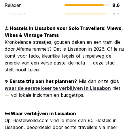
Relaxen
8.6
Transport
9.0
bezienswaardigheden
9.2
⚓ Hostels in Lissabon voor Solo Travellers: Views,
Cultuur
9.2
Vibes & Vintage Trams
Uitgaan
Kronkelende straatjes, gouden daken en een tram die
8.6
door Alfama rammelt? Dat is Lissabon in 2026. Of je nu
Waarde voor uw geld
8.9
komt voor fado, kleurrijke tegels of simpelweg de
energie van een verse pastel de nata — deze stad
stelt nooit teleur.
✨ Eerste trip aan het plannen?
Mis dan onze gids
waar de eerste keer te verblijven in Lissabon
niet
— vol lokale inzichten en budgettips.
🛏️ Waar verblijven in Lissabon
Op Hostelworld.com vind je meer dan 80 Hostels in
Lissabon, beoordeeld door echte travellers via meer