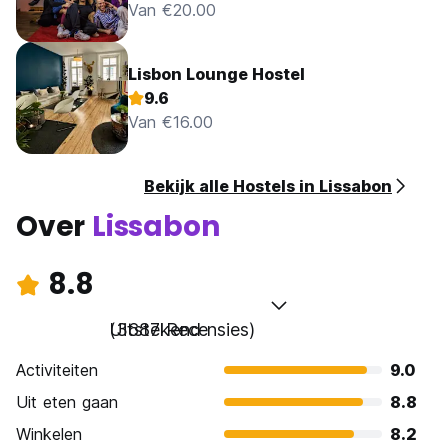
Van €20.00
Lisbon Lounge Hostel
9.6
Van €16.00
Bekijk alle Hostels in Lissabon
Over
Lissabon
8.8
Uitstekend
(3687 Recensies)
Activiteiten
9.0
Uit eten gaan
8.8
Winkelen
8.2