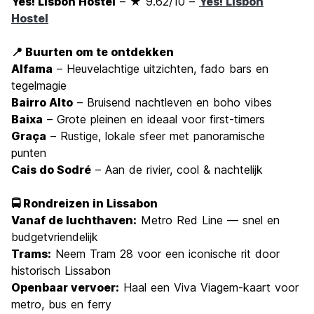
Yes! Lisbon Hostel
– ★ 9.62/10 –
Yes! Lisbon
Hostel
📍 Buurten om te ontdekken
Alfama
– Heuvelachtige uitzichten, fado bars en
tegelmagie
Bairro Alto
– Bruisend nachtleven en boho vibes
Baixa
– Grote pleinen en ideaal voor first-timers
Graça
– Rustige, lokale sfeer met panoramische
punten
Cais do Sodré
– Aan de rivier, cool & nachtelijk
🚍 Rondreizen in Lissabon
Vanaf de luchthaven:
Metro Red Line — snel en
budgetvriendelijk
Trams:
Neem Tram 28 voor een iconische rit door
historisch Lissabon
Openbaar vervoer:
Haal een Viva Viagem-kaart voor
metro, bus en ferry