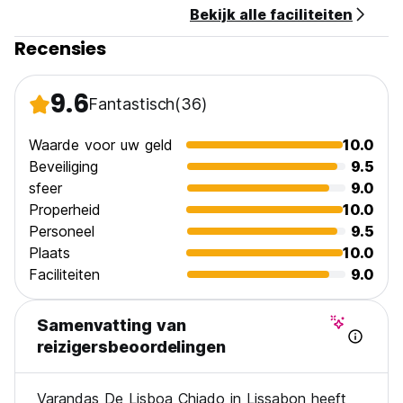
Bekijk alle faciliteiten
Recensies
9.6
Fantastisch
(36)
Waarde voor uw geld
10.0
Beveiliging
9.5
sfeer
9.0
Properheid
10.0
Personeel
9.5
Plaats
10.0
Faciliteiten
9.0
Samenvatting van
reizigersbeoordelingen
Varandas De Lisboa Chiado in Lissabon heeft