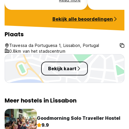
while staying. Th
really good and 
excellent. You're
Bekijk alle beoordelingen
use the washing
though it's in the 
property was safe
Plaats
give it a much hig
Travessa da Portuguesa 1, Lissabon, Portugal
0.8km van het stadscentrum
Bekijk kaart
Meer hostels in Lissabon
Goodmorning Solo Traveller Hostel
9.9