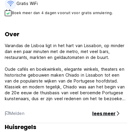
Gratis WiFi
Boek meer dan 4 dagen vooruit voor gratis annulering.
Over
Varandas de Lisboa ligt in het hart van Lissabon, op minder
dan een paar minuten met de metro, met veel bars,
restaurants, markten en geldautomaten in de buurt.
Oude cafés en boekwinkels, elegante winkels, theaters en
historische gebouwen maken Chiado in Lissabon tot een
van de populairste wijken van de Portugese hoofdstad.
Klassiek en modern tegelijk, Chiado was aan het begin van
de 20e eeuw de thuisbasis van veel beroemde Portugese
kunstenaars, dus er zijn veel redenen om het te bezoeken,
of zelfs om het als verblijfplaats te kiezen.
lees meer
Melden
Chiado in Lissabon ligt in het centrum van de stad en staat
ook wel bekend als Baixa Chiado oftewel het oude centrum
Huisregels
van de Portugese hoofdstad. Het ligt tussen Bairro Alto en