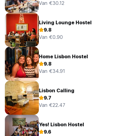
Van €30.12
Living Lounge Hostel
9.8
Van €0.90
Home Lisbon Hostel
9.8
Van €34.91
Lisbon Calling
9.7
Van €22.47
Yes! Lisbon Hostel
9.6