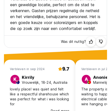
een geweldige locatie, perfect om de stad te
verkennen. Gasten prijzen regelmatig de netheid
en het vriendelijke, behulpzame personeel. Het is
een goede keuze voor soloreizigers en koppels
die op zoek zijn naar een comfortabel verblijf.
Was dit nuttig?
9.7
Verbleven in sep 2024
Verbleven in jul 20
Kirrily
Anonie
K
A
Vrouwelijk, 18-24, Australia
Mannelijk,
lovely place! was quiet and felt
The property is 
like a respectful sharehouse which
waiting to happen
was perfect for what i was looking
electrical cables 
for
wire hanging over
the kitchen and 
Read more