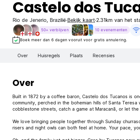
Castelo dos Tuc
Rio de Jenerio
,
Brazilië
Bekijk kaart
2.31km van het st
50+ verblijven
10 evenementen
Boek meer dan 6 dagen vooruit voor gratis annulering.
Over
Huisregels
Plaats
Recensies
Over
Built in 1872 by a coffee baron, Castelo dos Tucanos is one
community, perched in the bohemian hills of Santa Teresa 
cobblestone streets, catch a game at Maracanã, or let the e
We love bringing people together through Sunday churrasco
risers and night owls can both feel at home. Your pace, you