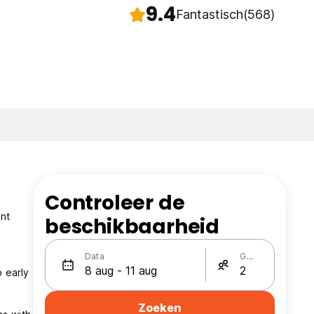
9.4
Fantastisch
(568)
Controleer de
ant
beschikbaarheid
Data
Gasten
 early
Zoeken