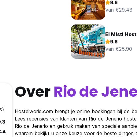
9.6
Van €29.43
El Misti Hos
9.6
Van €25.90
Over
Rio de Jene
s)
Hostelworld.com brengt je online boekingen bij de bes
Lees recensies van klanten van Rio de Jenerio hoste
9.3
Rio de Jenerio en gebruik maken van speciale aanbie
8.4
waarom bekijkt u onze keuze voor de beste dingen di