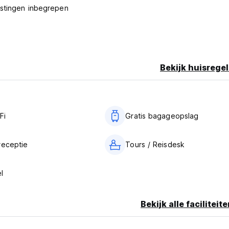
astingen inbegrepen
Bekijk huisregel
Fi
Gratis bagageopslag
receptie
Tours / Reisdesk
el
Bekijk alle faciliteit