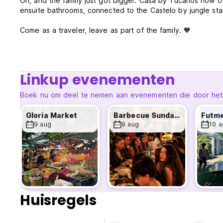
Oh, and the family just got bigger. Casa by Tucanos now of
ensuite bathrooms, connected to the Castelo by jungle stai
Come as a traveler, leave as part of the family. 🧡
Linkup evenementen
Boek nu om deel te nemen aan evenementen die door het ho
Gloria Market
Barbecue Sunday Night
9 aug
9 aug
10 a
Huisregels