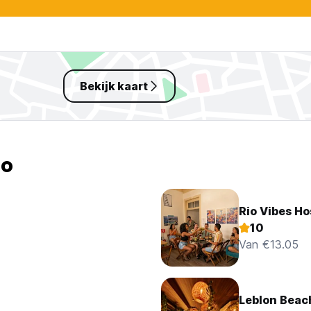
Bekijk kaart
io
Rio Vibes Ho
10
Van €13.05
Leblon Beac