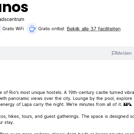
anos
adscentrum
Bekijk alle 37 faciliteiten
Gratis WiFi
Gratis ontbijt‎
Melden
 of Rio's most unique hostels. A 19th-century castle turned vibr
with panoramic views over the city. Lounge by the pool, explore
nergy of Lapa carry the night. We're minutes from all of it. 🏰🦜
s, hikes, tours, and guest gatherings. The space is designed so
r stay.