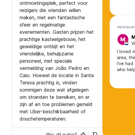
ontmoetingsplek, perfect voor
reizigers die vrienden willen
maken, met een fantastische
sfeer en regelmatige
Verbleven
evenementen. Gasten prijzen het
M
prachtige kasteelgebouw, het
M
V
geweldige ontbijt en het
I loved m
vriendelijke, behulpzame
area, th
personeel, met speciale
I've had 
vermelding van João Pedro en
who help
Caio. Hoewel de locatie in Santa
Unforget
Teresa prachtig is, vinden
sommigen deze wat afgelegen
om stranden te bereiken, en er
zijn af en toe problemen gemeld
met Uber-beschikbaarheid of
douchetemperaturen.
Was dit nuttig?