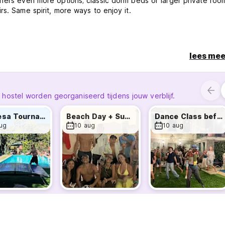
fers even more options; classic dorm beds or larger private roo
rs. Same spirit, more ways to enjoy it.
lees mee
stel worden georganiseerd tijdens jouw verblijf.
Futmesa Tournament
Beach Day + Sunset Ipanema
Dance Class before Pedra Do Sal
ug
10 aug
10 aug