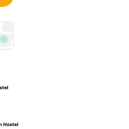
stel
h Hostel