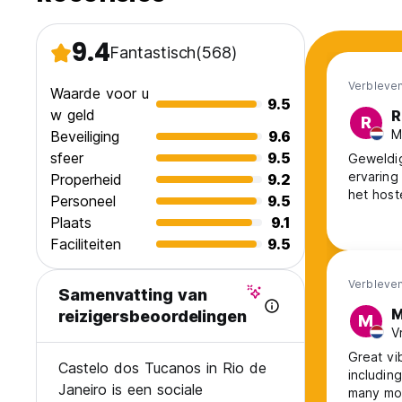
9.4
Fantastisch
(568)
Verbleven
Waarde voor u
9.5
w geld
R
R
M
Beveiliging
9.6
sfeer
9.5
Geweldig
ervaring
Properheid
9.2
het host
Personeel
9.5
Plaats
9.1
Faciliteiten
9.5
Verbleven
Samenvatting van
M
reizigersbeoordelingen
M
V
Great vi
Castelo dos Tucanos in Rio de
includin
Janeiro is een sociale
many mo