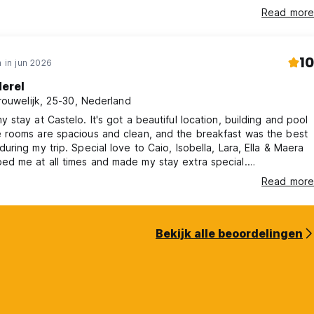
Read more
10
 in jun 2026
erel
rouwelijk, 25-30, Nederland
y stay at Castelo. It's got a beautiful location, building and pool
e rooms are spacious and clean, and the breakfast was the best
during my trip. Special love to Caio, Isobella, Lara, Ella & Maera
ed me at all times and made my stay extra special.
table place, 10/10 recommend. Will be back, love Merel.
Read more
Bekijk alle beoordelingen