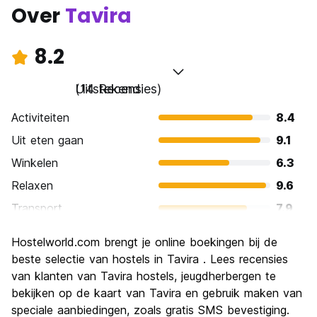
Over
Tavira
8.2
Uitstekend
(14 Recensies)
Activiteiten
8.4
Uit eten gaan
9.1
Winkelen
6.3
Relaxen
9.6
Transport
7.9
bezienswaardigheden
8.7
Hostelworld.com brengt je online boekingen bij de
Cultuur
8.9
beste selectie van hostels in Tavira . Lees recensies
Uitgaan
van klanten van Tavira hostels, jeugdherbergen te
5.9
bekijken op de kaart van Tavira en gebruik maken van
Waarde voor uw geld
9.3
speciale aanbiedingen, zoals gratis SMS bevestiging.