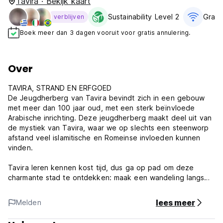
Tavira · Bekijk kaart
Sustainability Level 2
Gratis
verblijven
Boek meer dan 3 dagen vooruit voor gratis annulering.
Over
TAVIRA, STRAND EN ERFGOED
De Jeugdherberg van Tavira bevindt zich in een gebouw
met meer dan 100 jaar oud, met een sterk beïnvloede
Arabische inrichting. Deze jeugdherberg maakt deel uit van
de mystiek van Tavira, waar we op slechts een steenworp
afstand veel islamitische en Romeinse invloeden kunnen
vinden.
Tavira leren kennen kost tijd, dus ga op pad om deze
charmante stad te ontdekken: maak een wandeling langs
de rivier de Gilão, verken het kasteel in het historische
centrum en ontspan op de 11 km aan stranden die tot uw
lees meer
Melden
beschikking staan, en niet te vergeten de natuur van Ria
Formosa. Reserveren. (Auto-translated from original