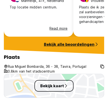
Mannelijk, 41+, Nederland
Vrouwelijk
Top locatie midden centrum.
Plaats die ik ze
zal aanbevelen. P
voorzieningen vo
gehandicapten
Read more
Bekijk alle beoordelingen
Plaats
Rua Miguel Bombarda, 36 - 38, Tavira, Portugal
0.8km van het stadscentrum
Bekijk kaart