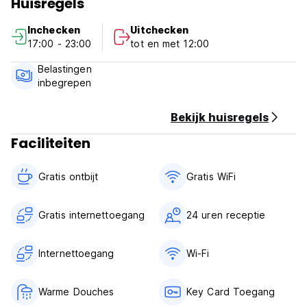
Huisregels
language)
Inchecken
Uitchecken
17:00 - 23:00
tot en met 12:00
Belastingen
inbegrepen
Bekijk huisregels
Faciliteiten
Gratis ontbijt‎
Gratis WiFi
Gratis internettoegang
24 uren receptie
Internettoegang
Wi-Fi
Warme Douches
Key Card Toegang