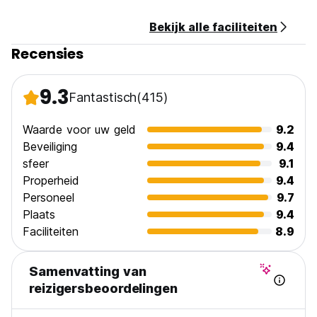
Bekijk alle faciliteiten
Recensies
9.3
Fantastisch
(415)
Waarde voor uw geld
9.2
Beveiliging
9.4
sfeer
9.1
Properheid
9.4
Personeel
9.7
Plaats
9.4
Faciliteiten
8.9
Samenvatting van
reizigersbeoordelingen