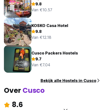
9.8
Van €10.57
KOSKO Casa Hotel
9.8
Van €12.18
Cusco Packers Hostels
9.7
Van €7.04
Bekijk alle Hostels in Cusco
Over
Cusco
8.6