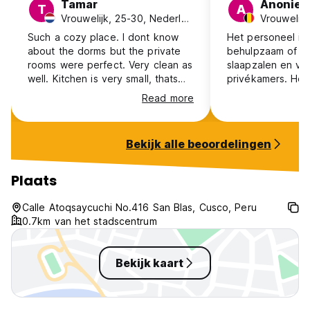
Tamar
Anonie
T
A
Vrouwelijk, 25-30, Nederland
Vrouwelijk
Such a cozy place. I dont know
Het personeel is 
about the dorms but the private
behulpzaam of aar
rooms were perfect. Very clean as
slaapzalen en vo
well. Kitchen is very small, thats
privékamers. Heel
my only critique. Staff was super
het uitzicht vanop
Read more
friendly they could help with
geweldig!
everything
Bekijk alle beoordelingen
Plaats
Calle Atoqsaycuchi No.416 San Blas, Cusco, Peru
0.7km van het stadscentrum
Bekijk kaart