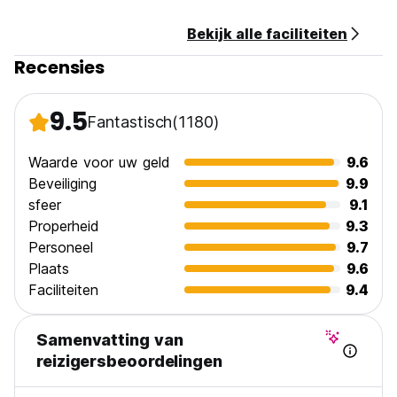
verblijf in Peru. Deze toeslag wordt niet automatisch
verrekend in de totale kosten van de reservering. (Auto-
Bekijk alle faciliteiten
translated from original language)
Recensies
9.5
Fantastisch
(1180)
Waarde voor uw geld
9.6
Beveiliging
9.9
sfeer
9.1
Properheid
9.3
Personeel
9.7
Plaats
9.6
Faciliteiten
9.4
Samenvatting van
reizigersbeoordelingen