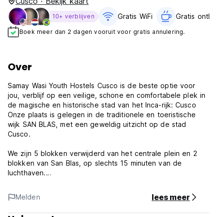
Cusco · Bekijk kaart
Gratis WiFi
Gratis ontbijt
10+ verblijven
Boek meer dan 2 dagen vooruit voor gratis annulering.
Over
Samay Wasi Youth Hostels Cusco is de beste optie voor
jou, verblijf op een veilige, schone en comfortabele plek in
de magische en historische stad van het Inca-rijk: Cusco
Onze plaats is gelegen in de traditionele en toeristische
wijk SAN BLAS, met een geweldig uitzicht op de stad
Cusco.
We zijn 5 blokken verwijderd van het centrale plein en 2
blokken van San Blas, op slechts 15 minuten van de
luchthaven.
Wij bieden comfortabele en gezellige eenpersoons-,
lees meer
Melden
tweepersoons- en gedeelde kamers met eigen badkamer.
Verwarming in al onze kamers...