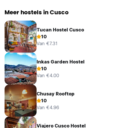
Meer hostels in Cusco
Tucan Hostel Cusco
10
Van €7.31
Inkas Garden Hostel
10
Van €4.00
Chusay Rooftop
10
Van €4.96
Viajero Cusco Hostel