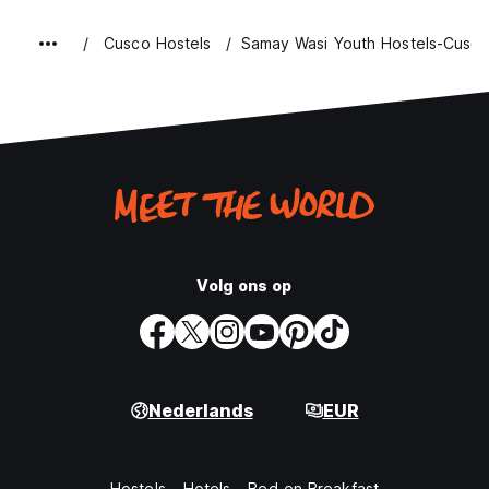
Cusco Hostels
Samay Wasi Youth Hostels-Cusc
Volg ons op
Nederlands
EUR
Hostels
Hotels
Bed en Breakfast