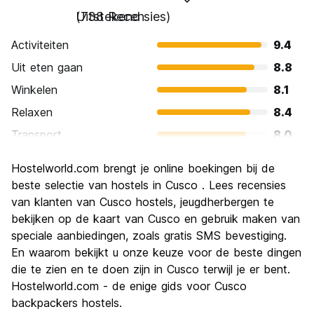
Uitstekend
(738 Recensies)
Activiteiten
9.4
Uit eten gaan
8.8
Winkelen
8.1
Relaxen
8.4
Transport
8.0
bezienswaardigheden
9.4
Hostelworld.com brengt je online boekingen bij de
Cultuur
9.5
beste selectie van hostels in Cusco . Lees recensies
Uitgaan
van klanten van Cusco hostels, jeugdherbergen te
8.0
bekijken op de kaart van Cusco en gebruik maken van
Waarde voor uw geld
8.2
speciale aanbiedingen, zoals gratis SMS bevestiging.
En waarom bekijkt u onze keuze voor de beste dingen
die te zien en te doen zijn in Cusco terwijl je er bent.
Hostelworld.com - de enige gids voor Cusco
backpackers hostels.