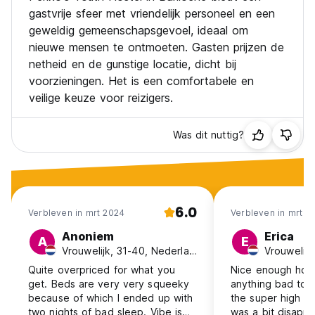
gastvrije sfeer met vriendelijk personeel en een
geweldig gemeenschapsgevoel, ideaal om
nieuwe mensen te ontmoeten. Gasten prijzen de
netheid en de gunstige locatie, dicht bij
voorzieningen. Het is een comfortabele en
veilige keuze voor reizigers.
Was dit nuttig?
6.0
Verbleven in mrt 2024
Verbleven in mrt 2
Anoniem
Erica
A
E
Vrouwelijk, 31-40, Nederland
Quite overpriced for what you
Nice enough host
get. Beds are very very squeeky
anything bad to s
because of which I ended up with
the super high ra
two nights of bad sleep. Vibe is
was a bit disappo