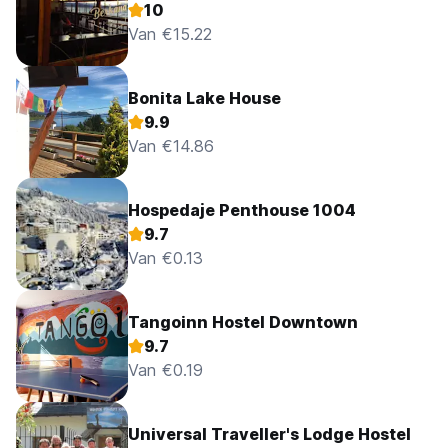
10
Van €15.22
Bonita Lake House
9.9
Van €14.86
Hospedaje Penthouse 1004
9.7
Van €0.13
Tangoinn Hostel Downtown
9.7
Van €0.19
Universal Traveller's Lodge Hostel