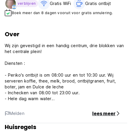
Gratis WiFi
Gratis ontbijt‎
verblijven
Boek meer dan 8 dagen vooruit voor gratis annulering.
Over
Wij zijn gevestigd in een handig centrum, drie blokken van
het centrale plein!
Diensten :
- Periko's ontbijt is om 08:00 uur en tot 10:30 uur. Wij
serveren koffie, thee, melk, brood, ontbijtgranen, fruit,
boter, jam en Dulce de leche
- Inchecken van 08:00 tot 23:00 uur.
- Hele dag warm water
- Lakens en handdoeken inbegrepen
- GRATIS internettoegang en WiFi
lees meer
Melden
- Wasserette
- Volledig ingerichte keuken (magnetron, oven, vriezer,
Huisregels
enz.)