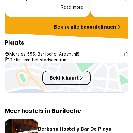
friendly but not very social.
enough, good en
Read more
Breakfast is ok.
sociable enough 
enough staff. But
especially excel 
Bekijk alle beoordelingen
points. Very stur
comfortable matt
Plaats
Morales 555, Bariloche, Argentinië
0.4km van het stadscentrum
Bekijk kaart
Meer hostels in Bariloche
Berkana Hostel y Bar De Playa