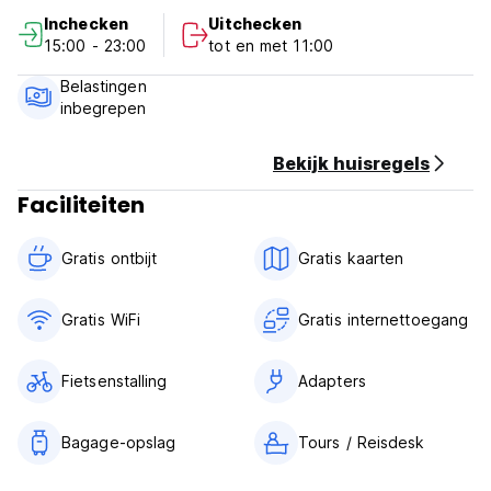
Gratis opslagruimte - Bibliotheek met boekenuitwisseling en
Inchecken
Uitchecken
gidsboeken
15:00 - 23:00
tot en met 11:00
Bordspellen - Toeristische informatie
Kinderen kunnen niet worden ondergebracht in het
Belastingen
etablissement. (Auto-translated from original language)
inbegrepen
Bekijk huisregels
Faciliteiten
Gratis ontbijt‎
Gratis kaarten
Gratis WiFi
Gratis internettoegang
Fietsenstalling
Adapters
Bagage-opslag
Tours / Reisdesk