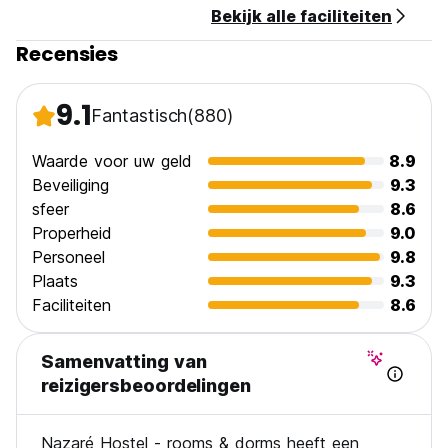
Bekijk alle faciliteiten
Recensies
9.1
Fantastisch
(880)
Waarde voor uw geld
8.9
Beveiliging
9.3
sfeer
8.6
Properheid
9.0
Personeel
9.8
Plaats
9.3
Faciliteiten
8.6
Samenvatting van
reizigersbeoordelingen
Nazaré Hostel - rooms & dorms heeft een