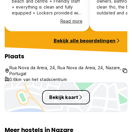
beach and centre + Friendly staff
owners. Bathroo
+ everything is clean and fully
clean tho, the be
equipped + Lockers provided with
outdated and a c
keys included - walls and floors
been nice.
Read more
are very thin and sounds from
rooms and common areas are
heard over the whole place -
Bekijk alle beoordelingen
rooms work with keys, which don't
lock automatically after each
person
Plaats
Rua Nova da Areia, 24, Rua Nova da Areia, 24, Nazare,
Portugal
0.6km van het stadscentrum
Bekijk kaart
Meer hostels in Nazare