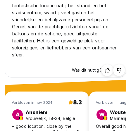
fantastische locatie nabij het strand en het
stadscentrum, waarbij veel gasten het
vriendelijke en behulpzame personeel prijzen.
Geniet van de prachtige uitzichten vanaf de
balkons en de schone, goed uitgeruste
faciliteiten. Het is een geweldige plek voor
soloreizigers en liefhebbers van een ontspannen
sfeer.
Was dit nuttig?
8.3
Verbleven in nov 2024
Verbleven in aug 2
Anoniem
Wouter
A
W
Vrouwelijk, 18-24, België
Mannelijk,
+ good location, close by the
Overall good host