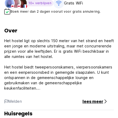
Gratis WiFi
10+ verblijven
Boek meer dan 2 dagen vooruit voor gratis annulering.
Over
Het hostel ligt op slechts 150 meter van het strand en heeft
een jonge en moderne uitstraling, maar met concurrerende
prijzen voor alle leeftijden. Er is gratis WiFi beschikbaar in
alle ruimtes van het hostel.
Het hostel biedt tweepersoonskamers, vierpersoonskamers
en een eenpersoonsbed in gemengde slaapzalen. U kunt
ontspannen in de gemeenschappelijke lounge en
gebruikmaken van de gemeenschappelijke
keukenfaciliteiten.
Nazaré Hostel - kamers en slaapzalen zijn voorzien van een
lees meer
Melden
moderne inrichting en houten meubilair geïnspireerd op de
lokale strandtenten. Gelegen in het lagere deel van het
Huisregels
dorp, op slechts 150 meter van het strand, en profiteert u