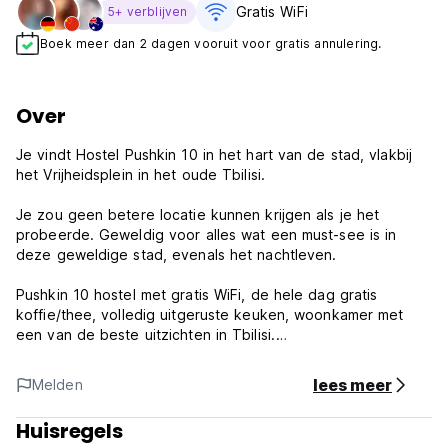
Gratis WiFi
5+ verblijven
Boek meer dan 2 dagen vooruit voor gratis annulering.
Over
Je vindt Hostel Pushkin 10 in het hart van de stad, vlakbij
het Vrijheidsplein in het oude Tbilisi.
Je zou geen betere locatie kunnen krijgen als je het
probeerde. Geweldig voor alles wat een must-see is in
deze geweldige stad, evenals het nachtleven.
Pushkin 10 hostel met gratis WiFi, de hele dag gratis
koffie/thee, volledig uitgeruste keuken, woonkamer met
een van de beste uitzichten in Tbilisi.
Onze slaapzalen zijn voorzien van individuele
lees meer
Melden
stopcontacten en uw eigen LED-lampje om 's avonds laat te
kunnen lezen. Bij elk slaapzaalbed zijn gordijnen aanwezig,
Huisregels
zodat u kunt genieten van uw persoonlijke ruimte terwijl u