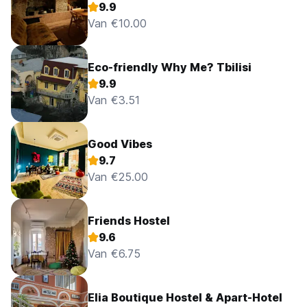
9.9
Van €10.00
Eco-friendly Why Me? Tbilisi
9.9
Van €3.51
Good Vibes
9.7
Van €25.00
Friends Hostel
9.6
Van €6.75
Elia Boutique Hostel & Apart-Hotel