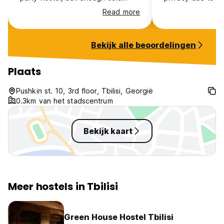
travellers to have a chit chat.
dorm room.
Read more
Furthermore the hosts are very
friendly, there is airconditioning,
and the location is very good.
Bekijk alle beoordelingen
Plaats
Pushkin st. 10, 3rd floor, Tbilisi, Georgië
0.3km van het stadscentrum
Bekijk kaart
Meer hostels in Tbilisi
Green House Hostel Tbilisi