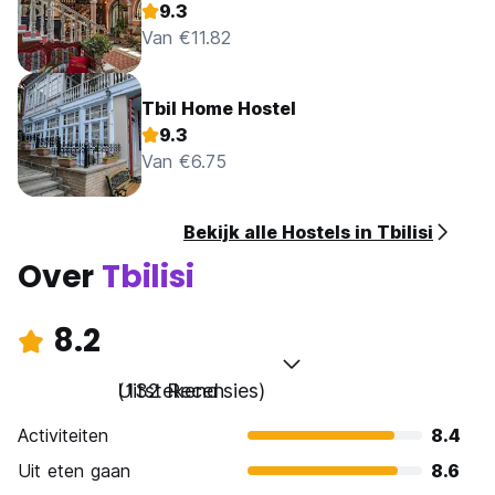
9.3
Van €11.82
Tbil Home Hostel
9.3
Van €6.75
Bekijk alle Hostels in Tbilisi
Over
Tbilisi
8.2
Uitstekend
(132 Recensies)
Activiteiten
8.4
Uit eten gaan
8.6