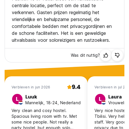
centrale locatie, perfect om de stad te
verkennen. Gasten prijzen regelmatig het
vriendelijke en behulpzame personeel, de
comfortabele bedden met privacygordijnen en
de schone faciliteiten. Het is een geweldige
uitvalsbasis voor soloreizigers en rustzoekers.
Was dit nuttig?
9.4
Verbleven in jun 2026
Verbleven in jul 20
Luuk
Laura
L
L
Mannelijk, 18-24, Nederland
Very clean and cosy hostel.
Very nice hostel 
Spacious living room with tv. Met
Tbilisi. Very help
some nice people. Not really a
staff. Very good f
party hostel, but enough solo
privacy due to th