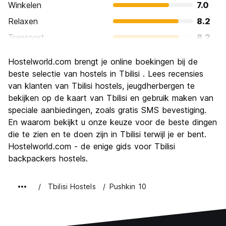
Winkelen
7.0
Relaxen
8.2
Transport
8.2
bezienswaardigheden
8.7
Hostelworld.com brengt je online boekingen bij de
Cultuur
8.5
beste selectie van hostels in Tbilisi . Lees recensies
Uitgaan
van klanten van Tbilisi hostels, jeugdherbergen te
7.5
bekijken op de kaart van Tbilisi en gebruik maken van
Waarde voor uw geld
8.8
speciale aanbiedingen, zoals gratis SMS bevestiging.
En waarom bekijkt u onze keuze voor de beste dingen
die te zien en te doen zijn in Tbilisi terwijl je er bent.
Hostelworld.com - de enige gids voor Tbilisi
backpackers hostels.
Tbilisi Hostels
Pushkin 10