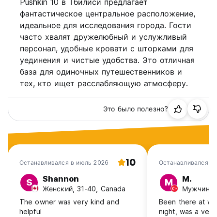
Pushkin 10 в Тбилиси предлагает
фантастическое центральное расположение,
идеальное для исследования города. Гости
часто хвалят дружелюбный и услужливый
персонал, удобные кровати с шторками для
уединения и чистые удобства. Это отличная
база для одиночных путешественников и
тех, кто ищет расслабляющую атмосферу.
Это было полезно?
10
Останавливался в июль 2026
Останавливался в
Shannon
M.
S
M
Женский, 31-40, Canada
Мужчина, 
The owner was very kind and
Been there at wor
helpful
night, was a very