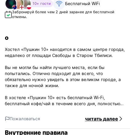
Бесплатный WiFi
10+ гости
Забронируй более чем 2 дней заранее для бесплатной
отмены.
о
Хостел «Пушкин 10» находится в самом центре города,
недалеко от площади Свободы в Старом Тбилиси.
Вы не могли бы найти лучшего места, если бы
попытались. Отлично подходит для всего, что
обязательно нужно увидеть в этом великом городе, а
также для ночной жизни.
В хостеле «Пушкин 10» есть бесплатный Wi-Fi,
бесплатный кофе/чай в течение всего дня, полностью
оборудованная кухня и гостиная с одним из лучших
видов в Тбилиси.
читать далее
Пожаловаться
В наших общежитиях есть индивидуальные розетки и
Внутренние правила
собственный светодиодный светильник для чтения