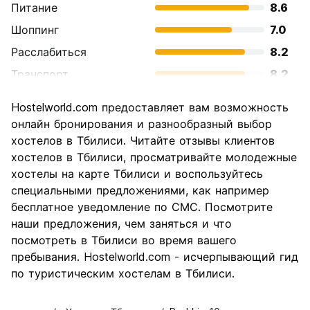
Питание
8.6
Шоппинг
7.0
Расслабиться
8.2
Транспорт
8.2
Осмотр
8.7
Hostelworld.com предоставляет вам возможность
достопримечательностей
онлайн бронирования и разнообразный выбор
Культура
8.5
хостелов в Тбилиси. Читайте отзывы клиентов
Ночная жизнь
хостелов в Тбилиси, просматривайте молодежные
7.5
хостелы на карте Тбилиси и воспользуйтесь
Соотношение цены и
8.8
специальными предложениями, как например
качества
бесплатное уведомление по СМС. Посмотрите
наши предложения, чем заняться и что
посмотреть в Тбилиси во время вашего
пребывания. Hostelworld.com - исчерпывающий гид
по туристическим хостелам в Тбилиси.