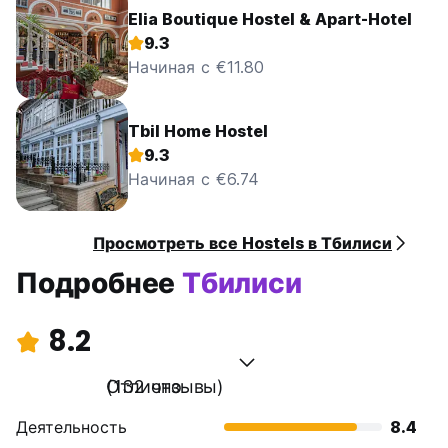
Elia Boutique Hostel & Apart-Hotel
9.3
Начиная с €11.80
Tbil Home Hostel
9.3
Начиная с €6.74
Просмотреть все Hostels в Тбилиси
Подробнее
Тбилиси
8.2
Отлично
(132 отзывы)
Деятельность
8.4