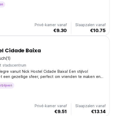
en
Privé-kamer vanaf
Slaapzalen vanaf
€9.30
€10.75
el Cidade Baixa
sch
(1)
t stadscentrum
legre vanuit Nick Hostel Cidade Baixa! Een stijlvol
t een gezellige sfeer, perfect om vrienden te maken en
cene te verkennen. (Auto-translated from original
rblijven
Privé-kamer vanaf
Slaapzalen vanaf
€9.51
€13.14