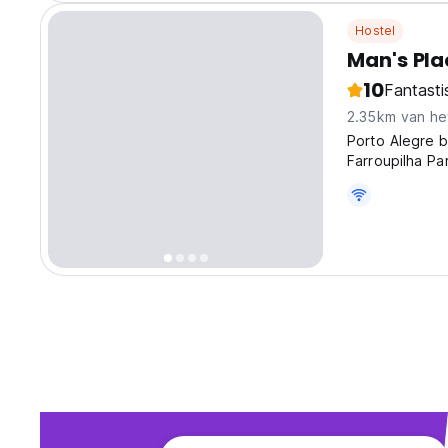
Hostel
Man's Pla
10
Fantasti
2.35km van he
Porto Alegre b
Farroupilha P
liggen binnen 