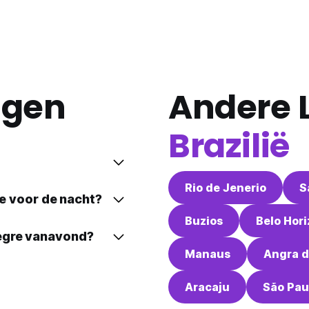
agen
Andere L
Brazilië
Rio de Jenerio
S
re voor de nacht?
Buzios
Belo Hor
legre vanavond?
Manaus
Angra d
Aracaju
São Pau