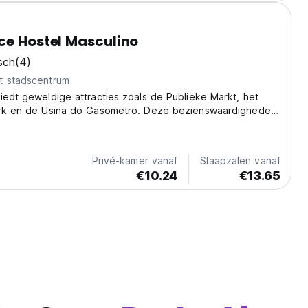
ce Hostel Masculino
sch
(4)
t stadscentrum
iedt geweldige attracties zoals de Publieke Markt, het
ark en de Usina do Gasometro. Deze bezienswaardigheden
5 km van het stadscentrum.
Privé-kamer vanaf
Slaapzalen vanaf
€10.24
€13.65