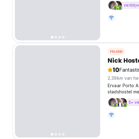
verblijv
Hostel
Nick Host
10
Fantasti
2.39km van he
Ervaar Porto A
stadshostel me
de culturele s
5+ ve
language)