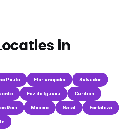
ocaties in
ao Paulo
Florianopolis
Salvador
izonte
Foz do Iguacu
Curitiba
os Reis
Maceio
Natal
Fortaleza
lo