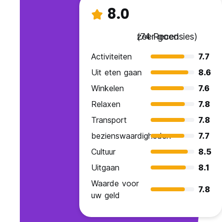
8.0
zeer goed
(74 Recensies)
Activiteiten
7.7
Uit eten gaan
8.6
Winkelen
7.6
Relaxen
7.8
Transport
7.8
bezienswaardigheden
7.7
Cultuur
8.5
Uitgaan
8.1
Waarde voor
7.8
uw geld