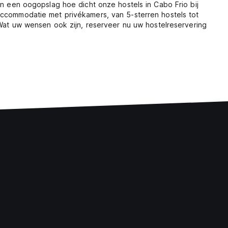
in een oogopslag hoe dicht onze hostels in Cabo Frio bij
accommodatie met privékamers, van 5-sterren hostels tot
 Wat uw wensen ook zijn, reserveer nu uw hostelreservering