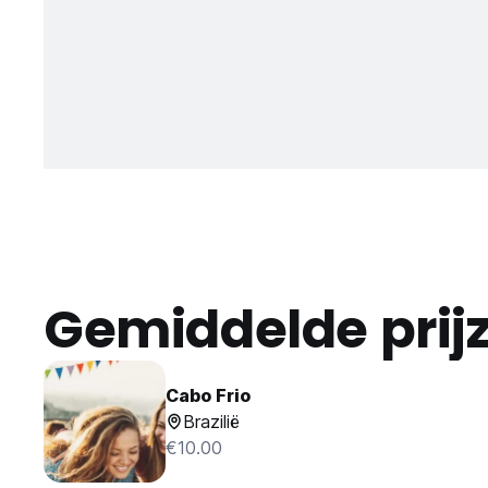
Gemiddelde prij
Cabo Frio
Brazilië
€10.00