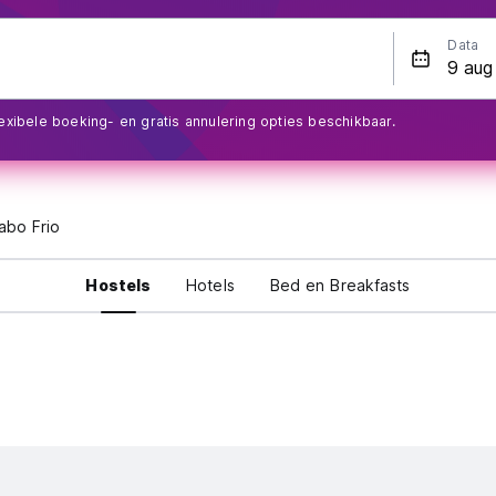
Data
exibele boeking- en gratis annulering opties beschikbaar.
abo Frio
Hostels
Hotels
Bed en Breakfasts