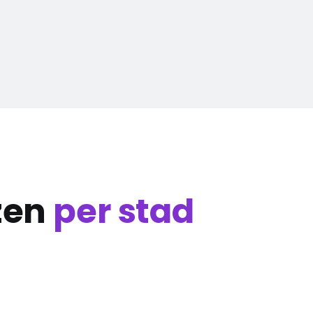
zen
per stad