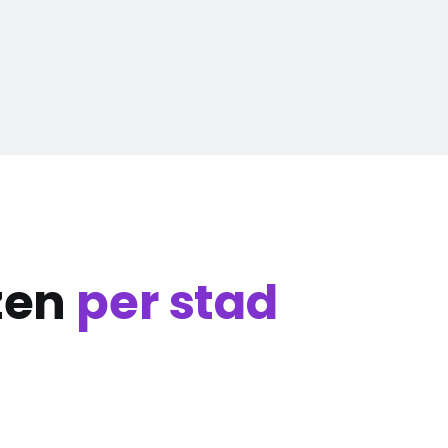
zen
per stad