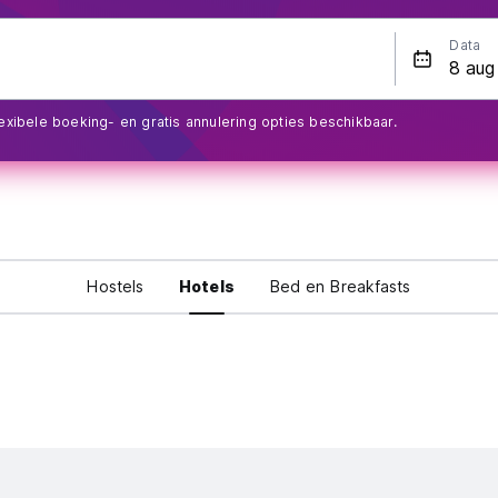
Data
exibele boeking- en gratis annulering opties beschikbaar.
Hostels
Hotels
Bed en Breakfasts