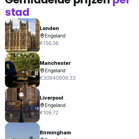
stad
Londen
Engeland
€156.38
Manchester
Engeland
€30940909.33
Liverpool
Engeland
€109.72
Birmingham