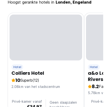
Hoogst gerankte hotels in
Londen, Engeland
Hotel
Hotel
Colliers Hotel
a&o Lo
Riversi
10
Superb
(12)
8.2
Fabu
2.08km van het stadscentrum
5.78km van
Privé-kamer vanaf
Privé-kam
Geen slaapzalen
€34.97