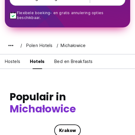
Flexibele boeking- en gratis annulering opties
beschikbaar.
Polen Hotels
Michałowice
Hostels
Hotels
Bed en Breakfasts
Populair in
Michałowice
Krakow