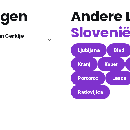
agen
Andere L
Sloveni
an Cerklje
Ljubljana
Bled
Kranj
Koper
Portoroz
Lesce
Radovljica