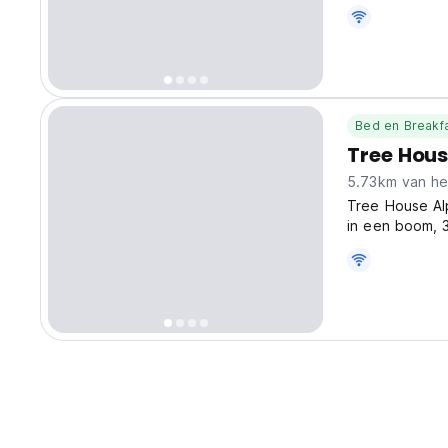
door Slovenië 
uw vakantie in
Bed en Breakf
Tree Hous
5.73km van he
Tree House Alp
in een boom, 3
veilige en rom