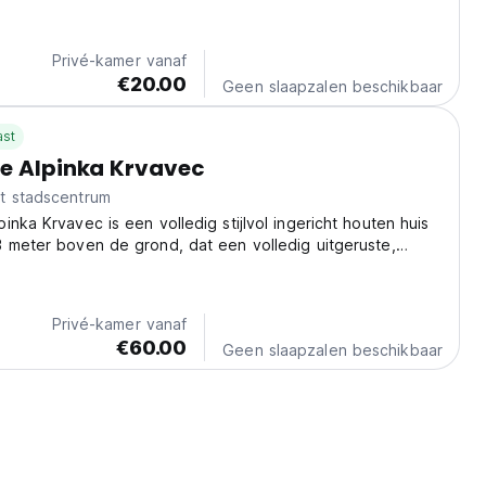
en het bezoeken van vele toeristische attracties. U kunt
 onze accommodatiefaciliteiten...
Privé-kamer vanaf
€20.00
Geen slaapzalen beschikbaar
ast
e Alpinka Krvavec
t stadscentrum
inka Krvavec is een volledig stijlvol ingericht houten huis
 meter boven de grond, dat een volledig uitgeruste,
antische vakantie voor twee biedt.
Privé-kamer vanaf
€60.00
Geen slaapzalen beschikbaar