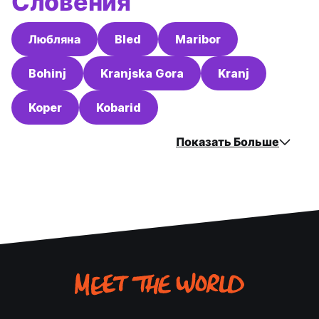
Словения
Любляна
Bled
Maribor
Bohinj
Kranjska Gora
Kranj
Koper
Kobarid
Показать Больше