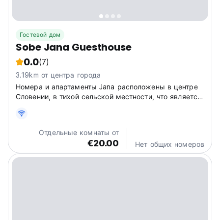
Гостевой дом
Sobe Jana Guesthouse
0.0
(7)
3.19km от центра города
Номера и апартаменты Jana расположены в центре
Словении, в тихой сельской местности, что является
хорошей отправной точкой для путешествий по
Словении и посещения многих туристических
достопримечательностей. Отпуск в наших средствах
Отдельные комнаты от
размещения вы можете использовать...
€20.00
Нет общих номеров