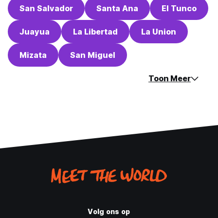
San Salvador
Santa Ana
El Tunco
Juayua
La Libertad
La Union
Mizata
San Miguel
Toon Meer
Volg ons op