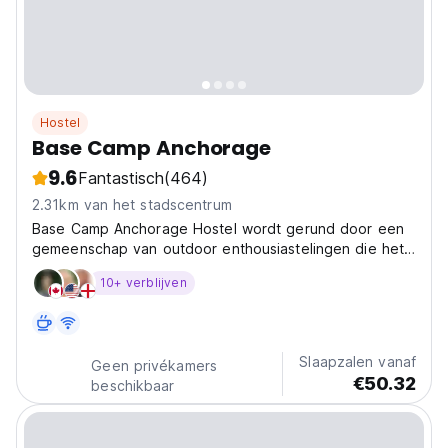
Hostel
Base Camp Anchorage
9.6
Fantastisch
(464)
2.31km van het stadscentrum
Base Camp Anchorage Hostel wordt gerund door een
gemeenschap van outdoor enthousiastelingen die het
leuk vinden om een gastvrije sfeer te creëren.
10+ verblijven
Slaapzalen vanaf
Geen privékamers
€50.32
beschikbaar