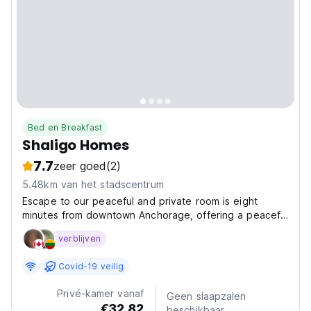
Bed en Breakfast
Shaligo Homes
7.7
zeer goed
(2)
5.48km van het stadscentrum
Escape to our peaceful and private room is eight
minutes from downtown Anchorage, offering a peaceful
retreat amidst Alaska's natural wonders. Nestled near
verblijven
the Chugach Mountains, you'll have easy access to a
myriad of outdoor activities year-round. Discover...
Covid-19 veilig
Privé-kamer vanaf
Geen slaapzalen
€32.82
beschikbaar