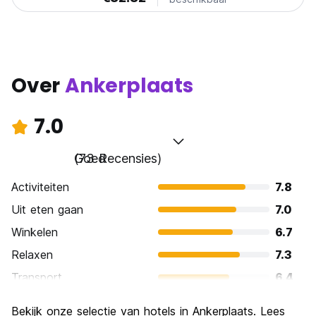
Over
Ankerplaats
7.0
Goed
(73 Recensies)
Activiteiten
7.8
Uit eten gaan
7.0
Winkelen
6.7
Relaxen
7.3
Transport
6.4
bezienswaardigheden
7.5
Bekijk onze selectie van hotels in Ankerplaats. Lees