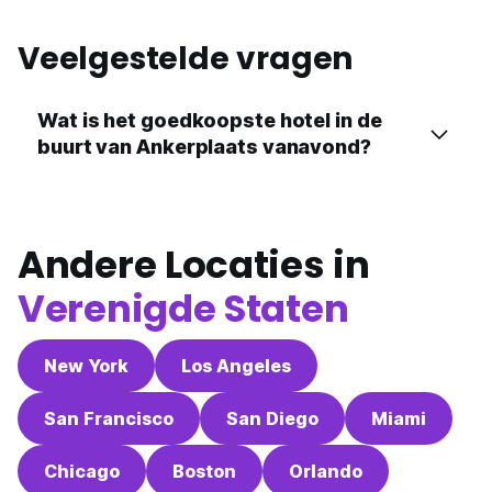
Veelgestelde vragen
Wat is het goedkoopste hotel in de
buurt van Ankerplaats vanavond?
Andere Locaties in
Verenigde Staten
New York
Los Angeles
San Francisco
San Diego
Miami
Chicago
Boston
Orlando