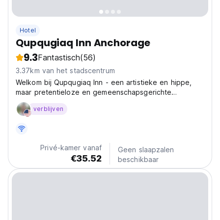
Hotel
Qupqugiaq Inn Anchorage
9.3
Fantastisch
(56)
3.37km van het stadscentrum
Welkom bij Qupqugiaq Inn - een artistieke en hippe,
maar pretentieloze en gemeenschapsgerichte
bestemming. Ervaar je eerste voorproefje van het
verblijven
echte Alaska.
Privé-kamer vanaf
Geen slaapzalen
€35.52
beschikbaar