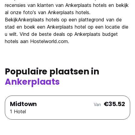
Cultuur
7.2
recensies van klanten van Ankerplaats hotels en bekijk
Uitgaan
al onze foto's van Ankerplaats hotels.
6.2
BekijkAnkerplaats hotels op een plattegrond van de
Waarde voor uw geld
6.5
stad en boek een Ankerplaats hotel op een locatie die
u wilt. Vind de beste deals op Ankerplaats budget
hotels aan Hostelworld.com.
Populaire plaatsen in
Ankerplaats
Midtown
€35.52
Van
1 Hotel