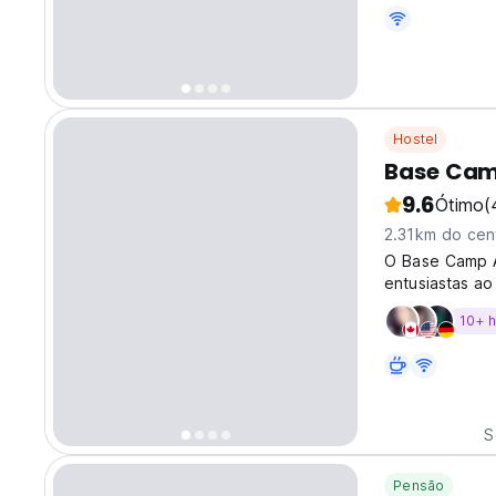
Experimente a 
Hostel
Base Cam
9.6
Ótimo
(
2.31km do cen
O Base Camp A
entusiastas ao
10+ 
S
Pensão