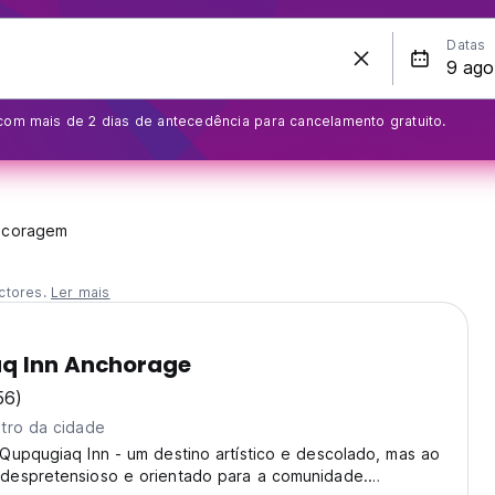
Datas
com mais de 2 dias de antecedência para cancelamento gratuito.
ncoragem
ctores.
Ler mais
q Inn Anchorage
56)
tro da cidade
Qupqugiaq Inn - um destino artístico e descolado, mas ao
espretensioso e orientado para a comunidade.