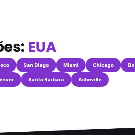
ões:
EUA
isco
San Diego
Miami
Chicago
Bo
enver
Santa Bárbara
Asheville