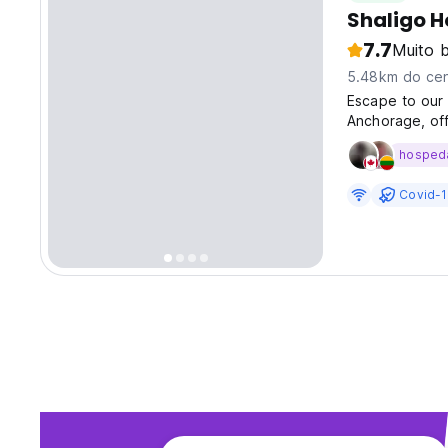
Shaligo 
7.7
Muito 
5.48km do cen
Escape to our
Anchorage, off
Nestled near t
hosped
myriad of outdo
Covid-1