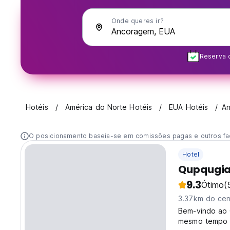
Onde queres ir?
Reserva 
Hotéis
América do Norte Hotéis
EUA Hotéis
A
O posicionamento baseia-se em comissões pagas e outros fa
Hotel
Qupqugia
9.3
Ótimo
(
3.37km do cen
Bem-vindo ao 
mesmo tempo d