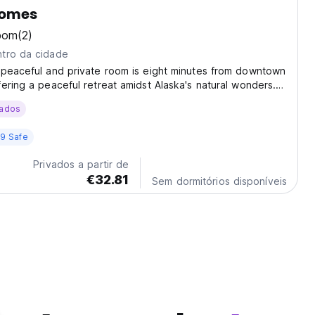
Homes
bom
(2)
tro da cidade
 peaceful and private room is eight minutes from downtown
ering a peaceful retreat amidst Alaska's natural wonders.
he Chugach Mountains, you'll have easy access to a
ados
or activities year-round. Discover...
9 Safe
Privados a partir de
€32.81
Sem dormitórios disponíveis