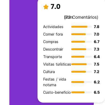
7.0
Bom
(73 Comentários)
Actividades
7.8
Comer fora
7.0
Compras
6.7
Descontrair
7.3
Transporte
6.4
Visitas turísticas
7.5
Cultura
7.2
Festas / vida
6.2
noturna
Custo-beneficio
6.5