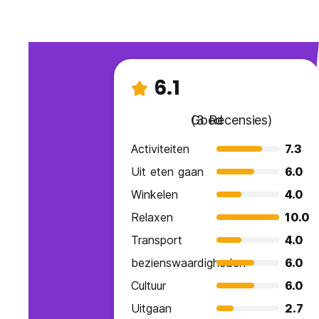
6.1
Goed
(3 Recensies)
Activiteiten
7.3
Uit eten gaan
6.0
Winkelen
4.0
Relaxen
10.0
Transport
4.0
bezienswaardigheden
6.0
Cultuur
6.0
Uitgaan
2.7