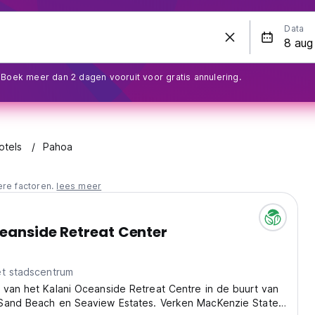
Data
Boek meer dan 2 dagen vooruit voor gratis annulering.
otels
Pahoa
ere factoren.
lees meer
eanside Retreat Center
et stadscentrum
 van het Kalani Oceanside Retreat Centre in de buurt van
Sand Beach en Seaview Estates. Verken MacKenzie State