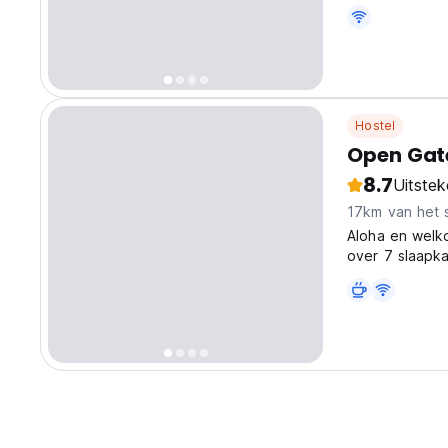
Park (10 minut
2018 ophielde
Hostel
Open Gate
8.7
Uitste
17km van het 
Aloha en welk
over 7 slaapkam