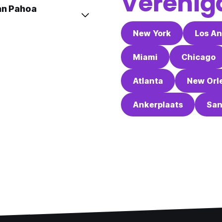
Verenig
an Pahoa
New York
Los An
Miami
Chicago
Atlanta
New Orl
Ankerplaats
San