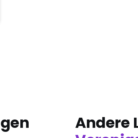
agen
Andere L