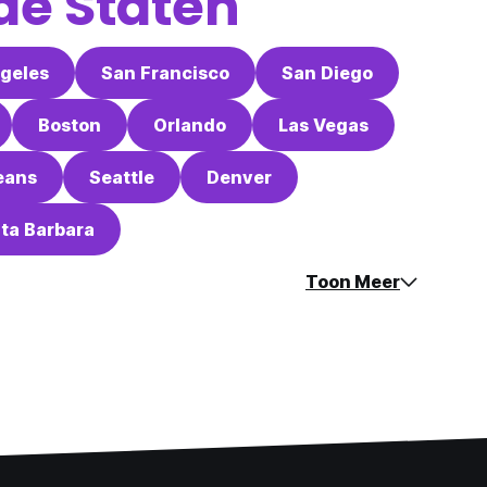
de Staten
geles
San Francisco
San Diego
Boston
Orlando
Las Vegas
eans
Seattle
Denver
ta Barbara
Toon Meer