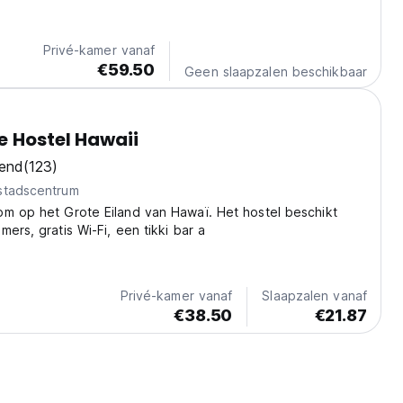
en) en Pohoiki Beach (15 minuten), waar de lavastromen in
n.
Privé-kamer vanaf
€59.50
Geen slaapzalen beschikbaar
 Hostel Hawaii
kend
(123)
stadscentrum
om op het Grote Eiland van Hawaï. Het hostel beschikt
ers, gratis Wi-Fi, een tikki bar a
Privé-kamer vanaf
Slaapzalen vanaf
€38.50
€21.87