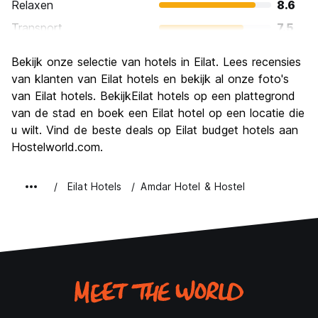
Relaxen
8.6
Transport
7.5
bezienswaardigheden
7.1
Bekijk onze selectie van hotels in Eilat. Lees recensies
Cultuur
6.2
van klanten van Eilat hotels en bekijk al onze foto's
Uitgaan
van Eilat hotels. BekijkEilat hotels op een plattegrond
7.9
van de stad en boek een Eilat hotel op een locatie die
Waarde voor uw geld
7.0
u wilt. Vind de beste deals op Eilat budget hotels aan
Hostelworld.com.
Eilat Hotels
Amdar Hotel & Hostel