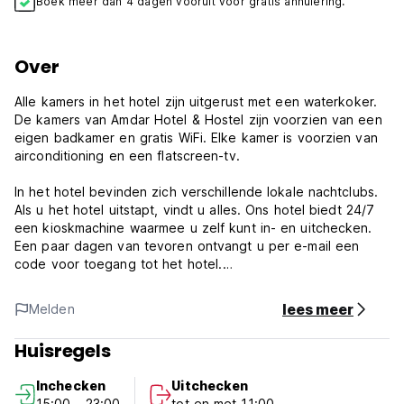
Boek meer dan 4 dagen vooruit voor gratis annulering.
Over
Alle kamers in het hotel zijn uitgerust met een waterkoker.
De kamers van Amdar Hotel & Hostel zijn voorzien van een
eigen badkamer en gratis WiFi. Elke kamer is voorzien van
airconditioning en een flatscreen-tv.
In het hotel bevinden zich verschillende lokale nachtclubs.
Als u het hotel uitstapt, vindt u alles. Ons hotel biedt 24/7
een kioskmachine waarmee u zelf kunt in- en uitchecken.
Een paar dagen van tevoren ontvangt u per e-mail een
code voor toegang tot het hotel.
Beleid en voorwaarden van Amdar Hotel & Hostel:
lees meer
Melden
Annuleringsvoorwaarden: 72 uur voor aankomst. Bij een late
Huisregels
annulering of no-show wordt de eerste nacht van uw
verblijf in rekening gebracht.
Inchecken
Uitchecken
15:00 - 23:00
tot en met 11:00