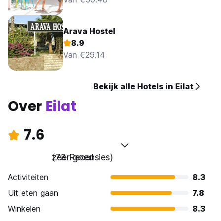
Arava Hostel
8.9
Van €29.14
Bekijk alle Hotels in Eilat
Over
Eilat
7.6
zeer goed
(73 Recensies)
Activiteiten
8.3
Uit eten gaan
7.8
Winkelen
8.3