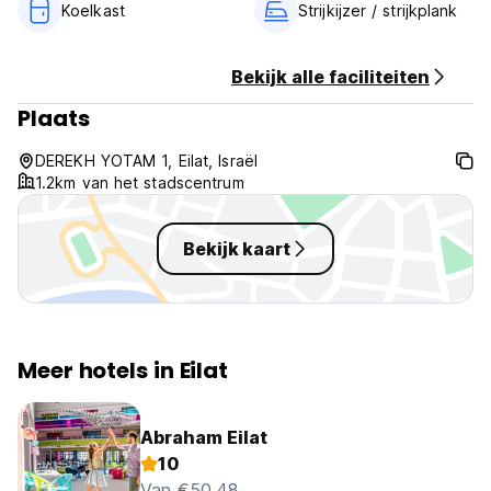
Koelkast
Strijkijzer / strijkplank
Bekijk alle faciliteiten
Plaats
DEREKH YOTAM 1, Eilat, Israël
1.2km van het stadscentrum
Bekijk kaart
Meer hotels in Eilat
Abraham Eilat
10
Van €50.48