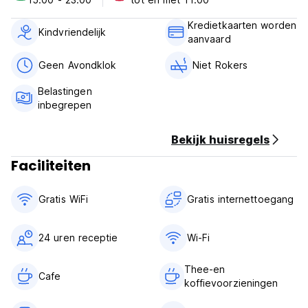
Inchecken van 15:00 tot 23:00 uur.
Uitchecken vóór 11.00 uur.
Kredietkaarten worden
Kindvriendelijk
aanvaard
Betaling bij aankomst met contant geld, creditcards en
pinpassen. Deze accommodatie kan voor aankomst een
Geen Avondklok
Niet Rokers
pre-autorisatie op je creditcard uitvoeren.
Belastingen
Btw inbegrepen.
inbegrepen
Ontbijt niet inbegrepen.
Bekijk huisregels
Geen avondklok.
Kindvriendelijk.
Faciliteiten
Niet roken. (Auto-translated from original language)
Gratis WiFi
Gratis internettoegang
24 uren receptie
Wi-Fi
Thee-en
Cafe
koffievoorzieningen