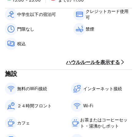
チェックインは15:00～23:00までとなります。
11:00前にチェックアウトしてください。
クレジットカード使用
中学生以下の宿泊可
可
到着時に現金、クレジットカード、デビットカードでお支払いく
ださい。この施設では、到着前にカードの事前承認を行う場合が
門限なし
禁煙
あります。
税込
税金が含まれています。
朝食は含まれておりません。
ハウルルールを表示する
門限はありません。
子供に優しい。
施設
禁煙。 (Auto-translated from original language)
無料のWiFi接続
インターネット接続
２４時間フロント
Wi-Fi
お茶またはコーヒーセッ
カフェ
ト・湯沸かしポット