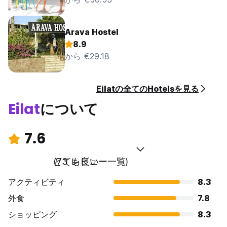
Arava Hostel
8.9
から €29.18
Eilatの全てのHotelsを見る
Eilat
について
7.6
とても良い
(73 レビュー一覧)
アクティビティ
8.3
外食
7.8
ショッピング
8.3