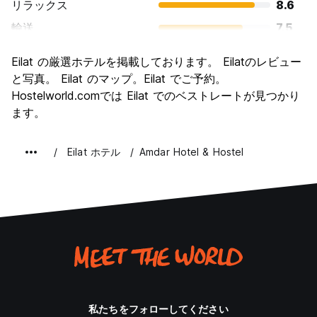
リラックス
8.6
輸送
7.5
観光
7.1
Eilat の厳選ホテルを掲載しております。 Eilatのレビュー
文化
6.2
と写真。 Eilat のマップ。Eilat でご予約。
ナイトライフ
Hostelworld.comでは Eilat でのベストレートが見つかり
7.9
ます。
コストパフォーマンス
7.0
Eilat ホテル
Amdar Hotel & Hostel
私たちをフォローしてください