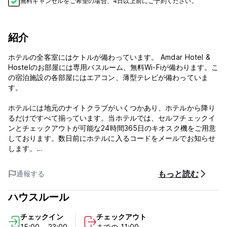
無料キャンセルをご希望の場合、4日以上前にご予約ください。
紹介
ホテルの全客室にはケトルが備わっています。 Amdar Hotel &
Hostelのお部屋には専用バスルーム、無料Wi-Fiが備わります。こ
の宿泊施設の各部屋にはエアコン、薄型テレビが備わっていま
す。
ホテルには地元のナイトクラブがいくつかあり、ホテルから降り
るだけですべて揃っています。当ホテルでは、セルフチェックイ
ンとチェックアウトが可能な24時間365日のキオスク機をご用意
しております。数日前にホテルに入るコードをメールでお知らせ
します。
アムダール ホテル & ホステルのポリシーと条件:
もっと読む
通報する
キャンセルポリシー: 到着の72時間前まで。キャンセルが遅れた
ハウスルール
場合、またはノーショーの場合は、滞在の最初の1泊分の料金が課
金されます。
チェックイン
チェックアウト
15:00 - 23:00
までの 11:00