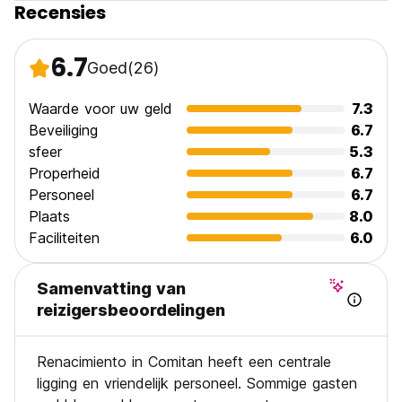
Recensies
Ontbijt niet inbegrepen.
24 uurs receptie.
6.7
Goed
(26)
Geen huisdieren toegestaan. (Auto-translated from original
language)
Waarde voor uw geld
7.3
Beveiliging
6.7
sfeer
5.3
Properheid
6.7
Personeel
6.7
Plaats
8.0
Faciliteiten
6.0
Samenvatting van
reizigersbeoordelingen
Renacimiento in Comitan heeft een centrale
ligging en vriendelijk personeel. Sommige gasten