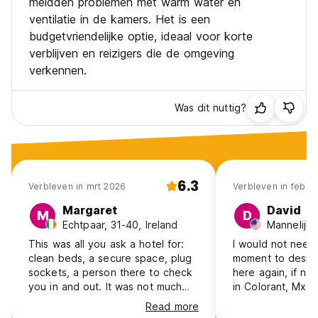
meldden problemen met warm water en
ventilatie in de kamers. Het is een
budgetvriendelijke optie, ideaal voor korte
verblijven en reizigers die de omgeving
verkennen.
Was dit nuttig?
6.3
Verbleven in mrt 2026
Verbleven in feb 2
Margaret
David
M
D
Echtpaar, 31-40, Ireland
Mannelijk,
This was all you ask a hotel for:
I would not need 
clean beds, a secure space, plug
moment to deside 
sockets, a person there to check
here again, if ne
you in and out. It was not much
in Colorant, Mx.! Because I would
more than that. Our room didn't
do so in a heartb
Read more
have windows, the wifi was