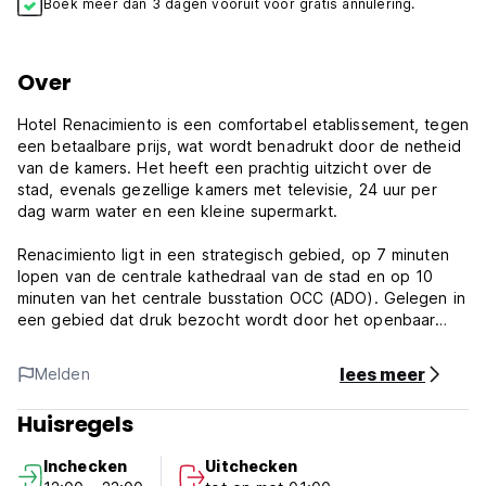
Boek meer dan 3 dagen vooruit voor gratis annulering.
Over
Hotel Renacimiento is een comfortabel etablissement, tegen
een betaalbare prijs, wat wordt benadrukt door de netheid
van de kamers. Het heeft een prachtig uitzicht over de
stad, evenals gezellige kamers met televisie, 24 uur per
dag warm water en een kleine supermarkt.
Renacimiento ligt in een strategisch gebied, op 7 minuten
lopen van de centrale kathedraal van de stad en op 10
minuten van het centrale busstation OCC (ADO). Gelegen in
een gebied dat druk bezocht wordt door het openbaar
vervoer en taxidiensten, maar ook door collectief vervoer
naar verschillende regio's en toeristische plekken in de
lees meer
Melden
stad, zoals Lagunas de Montebello.
Huisregels
De kamers van Hotel Renacimiento onderscheiden zich
door het geboden comfort en de netheid, ze hebben een
Inchecken
Uitchecken
televisie met 60 kanalen, 24 uur per dag warm water,