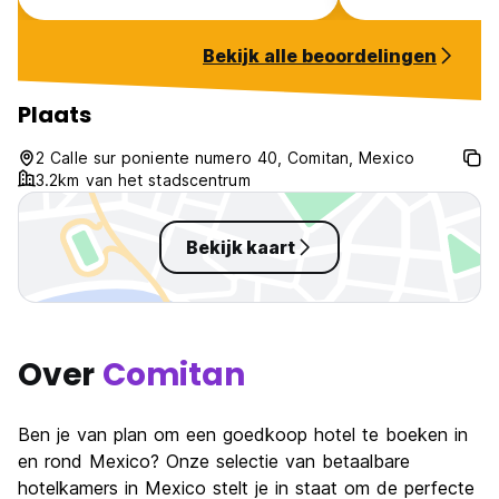
patchy, you had to buy drinking
water, the shower drained so
Bekijk alle beoordelingen
slowly the bathroom was flooded
for 20mins after anyone
showered, the atmosphere was
Plaats
bleak. But as I said, it has
everything it advertises, so I
2 Calle sur poniente numero 40, Comitan, Mexico
cannot fault it.
3.2km van het stadscentrum
Bekijk kaart
Over
Comitan
Ben je van plan om een goedkoop hotel te boeken in
en rond Mexico? Onze selectie van betaalbare
hotelkamers in Mexico stelt je in staat om de perfecte