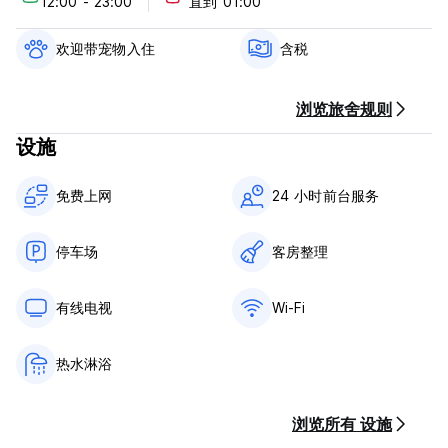
12:00 - 23:00
直到 01:00
雷纳西门托条款和条件：
取消政策：抵达前 2 天。如果延迟取消或未入住，我们将向您收取
欢迎带宠物入住
含税
入住第一晚的费用。
入住时间为15:00至23:00。
浏览旅舍规则
13:00前退房。
设施
抵达时使用现金、信用卡付款。
该酒店可能会在您抵达前对您的银行卡进行预授权。
免费上网
24 小时前台服务
含税
不含早餐。
停车场
客房整理
24 小时接待。
不准带宠物。 (Auto-translated from original language)
有线电视
Wi-Fi
热水淋浴
浏览所有 设施