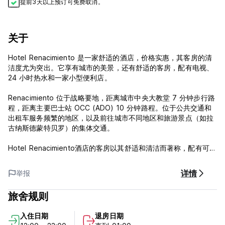
提前3天以上预订可免费取消。
关于
Hotel Renacimiento 是一家舒适的酒店，价格实惠，其客房的清
洁度尤为突出。它享有城市的美景，还有舒适的客房，配有电视、
24 小时热水和一家小型便利店。
Renacimiento 位于战略要地，距离城市中央大教堂 7 分钟步行路
程，距离主要巴士站 OCC (ADO) 10 分钟路程。位于公共交通和
出租车服务频繁的地区，以及前往城市不同地区和旅游景点（如拉
古纳斯德蒙特贝罗）的集体交通。
Hotel Renacimiento酒店的客房以其舒适和清洁而著称，配有可收
看60个频道的电视、全天24小时热水、毛巾以及肥皂、洗发水和
卫生纸等个人卫生服务。
详情
举报
科米坦·德·多明格斯因其多样的色彩和美丽的大教堂而被认为是一
旅舍规则
个神奇的小镇。其中最杰出的是圣多明各（中央大教堂）、圣何塞
神庙和圣卡拉兰皮奥神庙。
入住日期
退房日期