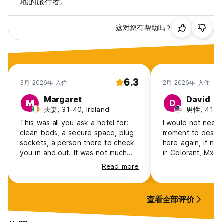
地的旅行者。
这对您有帮助吗？
6.3
3月 2026年 入住
2月 2026年 入住
Margaret
David
M
D
夫妻, 31-40, Ireland
男性, 41+,
This was all you ask a hotel for:
I would not need 
clean beds, a secure space, plug
moment to deside 
sockets, a person there to check
here again, if ne
you in and out. It was not much
in Colorant, Mx.! Because I would
more than that. Our room didn't
do so in a heartb
Read more
have windows, the wifi was
patchy, you had to buy drinking
water, the shower drained so
查看全部评价
slowly the bathroom was flooded
for 20mins after anyone
showered, the atmosphere was