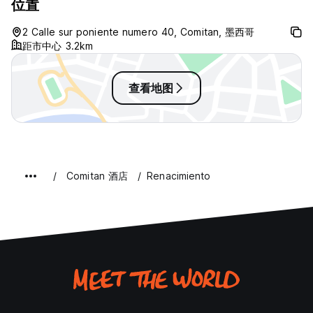
位置
bleak. But as I said, it has
everything it advertises, so I
2 Calle sur poniente numero 40, Comitan, 墨西哥
cannot fault it.
距市中心 3.2km
查看地图
Comitan 酒店
Renacimiento