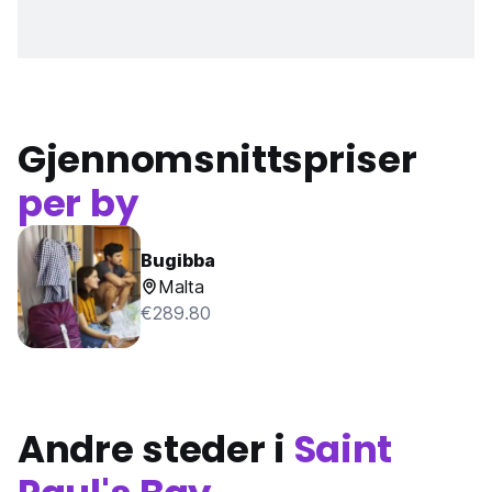
Gjennomsnittspriser
per by
Bugibba
Malta
€289.80
Andre steder i
Saint