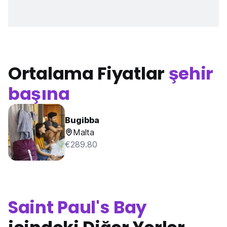
Ortalama Fiyatlar
şehir
başına
Bugibba
Malta
€289.80
Saint Paul's Bay